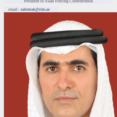
President of Asian Fencing Confederation
email -
salemrak@eim.ae