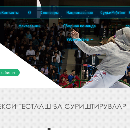
а
Контакты
О
Спонсоры
Национальная
Судьи
Рейтинг
фехтовании
Сборная команда
с
Узбекистана
 кабинет
ЕКСИ ТЕСТЛАШ ВА СУРИШТИРУВЛАР