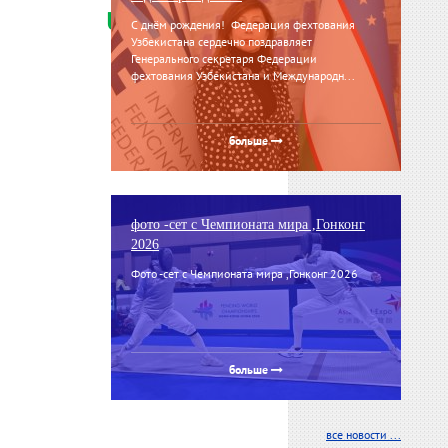
С днём рождения! Федерация фехтования
Узбекистана сердечно поздравляет
Генерального секретаря Федерации
фехтования Узбекистана и Международн...
больше
фото -сет с Чемпионата мира ,Гонконг
2026
Фото -сет с Чемпионата мира ,Гонконг 2026
больше
все новости ...