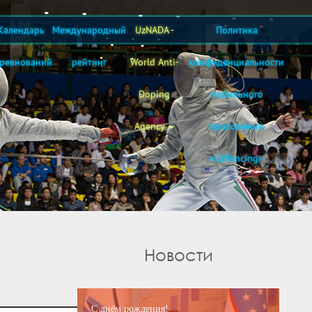
Календарь
Международный
UzNADA -
Политика
оревнований
рейтинг
World Anti-
конфиденциальности
Doping
мобильного
Agency
приложения
«UzFencing»
Новости
С днём рождения!