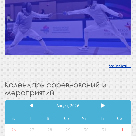
все новости ...
Календарь соревнований и
мероприятий
Август, 2026
Вс
Пн
Вт
Ср
Чт
Пт
Сб
26
27
28
29
30
31
1