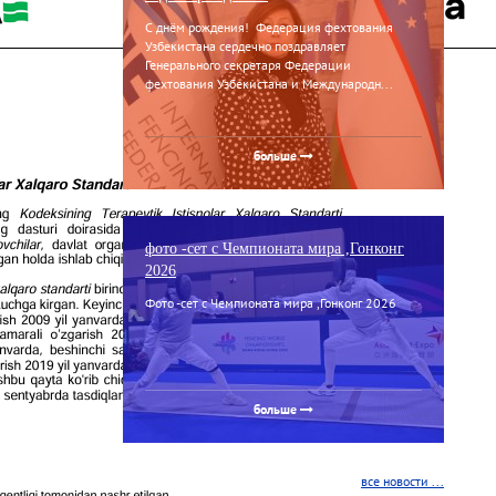
С днём рождения! Федерация фехтования
Узбекистана сердечно поздравляет
Генерального секретаря Федерации
фехтования Узбекистана и Международн...
больше
фото -сет с Чемпионата мира ,Гонконг
2026
Фото -сет с Чемпионата мира ,Гонконг 2026
больше
все новости ...