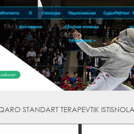
а
Контакты
О
Спонсоры
Национальная
Судьи
Рейтинг
фехтовании
Сборная команда
с
Узбекистана
 кабинет
ARO STANDART TERAPEVTIK ISTISNOL