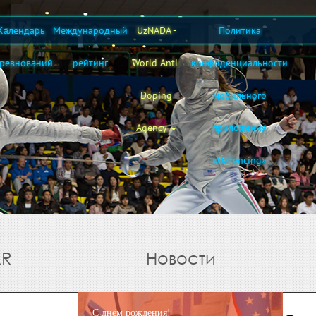
Календарь
Международный
UzNADA -
Политика
оревнований
рейтинг
World Anti-
конфиденциальности
Doping
мобильного
Agency
приложения
«UzFencing»
AR
Новости
С днём рождения!