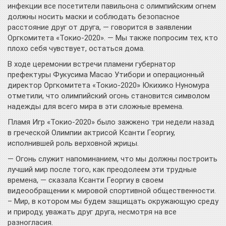
инфекции все посетители павильона с олимпийским огнем
должны носить маски и соблюдать безопасное
расстояние друг от друга, — говорится в заявлении
Оргкомитета «Токио-2020». — Мы также попросим тех, кто
плохо себя чувствует, остаться дома.
В ходе церемонии встречи пламени губернатор
префектуры Фукусима Масао Утибори и операционный
директор Оргкомитета «Токио-2020» Юкихико Нуномура
отметили, что олимпийский огонь становится символом
надежды для всего мира в эти сложные времена.
Пламя Игр «Токио-2020» было зажжено три недели назад
в греческой Олимпии актрисой Ксанти Георгиу,
исполнившей роль верховной жрицы.
— Огонь служит напоминанием, что мы должны построить
лучший мир после того, как преодолеем эти трудные
времена, — сказала Ксанти Георгиу в своем
видеообращении к мировой спортивной общественности.
– Мир, в котором мы будем защищать окружающую среду
и природу, уважать друг друга, несмотря на все
разногласия.