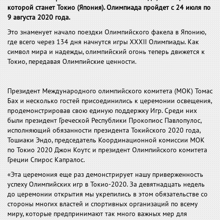
которой станет Токио (Япония). Олимпиада пройдет с 24 июля по
9 августа 2020 года.
Это знаменует начало поездки Олимпийского факела в Японию,
где всего через 134 дня начнутся игры XXXII Олимпиады. Как
символ мира и надежды, олимпийский огонь теперь движется к
Токио, передавая Олимпийские ценности.
Президент Международного олимпийского комитета (МОК) Томас
Бах и несколько гостей присоединились к церемонии освещения,
продемонстрировав свою единую поддержку Игр. Среди них
были президент Греческой Республики Прокопиос Павлопулос,
исполняющий обязанности президента Токийского 2020 года,
Тошиаки Эндо, председатель Координационной комиссии МОК
по Токио 2020 Джон Коутс и президент Олимпийского комитета
Греции Спирос Капралос.
«Эта церемония еще раз демонстрирует нашу приверженность
успеху Олимпийских игр в Токио-2020. За девятнадцать недель
до церемонии открытия мы укрепились в этом обязательстве со
стороны многих властей и спортивных организаций по всему
миру, которые предпринимают так много важных мер для