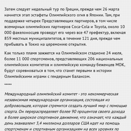
Затем следует недельный тур по Греции, прежде чем 26 марта
начнется этап эстафеты Олимпийского огня в Японии. Там, при
поддержке четырех Представляющих партнеров, в том числе
всемирных олимпийских партнеров Coca-Cola и Toyota, около 10
000 факелоносцев проведут его через все 47 префектур, включая
859 местных муниципалитетов, в течение 121 дня, прежде чем
прибывать в Токио на церемонию открытия.
Как только пламя зажжется на Олимпийском стадионе 24 июля,
более 11 000 спортсменов, представляющих 206 национальных
олимпийских комитетов и олимпийскую команду беженцев МОК,
будут соревноваться в том, что станет первыми в истории
Олимпийскими играми с гендерным балансом.
*****
Международный олимпийский комитет - это некоммерческая
независимая международная организация, состоящая из
добровольцев, которая стремится создать лучший мир с помощью
спорта. Он перераспределяет более 90 процентов своего дохода
в более широкое спортивное движение, что означает, что каждый
день эквивалент 3,4 миллиона долларов США идет на помощь
спортсменам и спортивным организациям на всех уровнях по