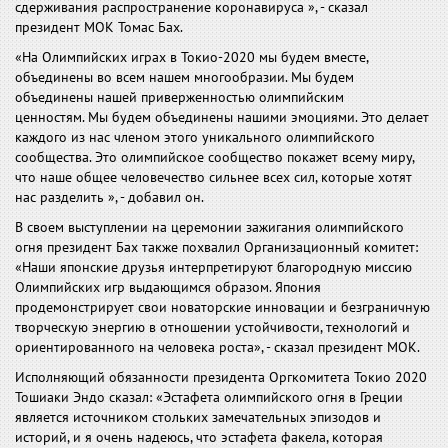
сдерживания распространение коронавируса », - сказал
президент МОК Томас Бах.
«На Олимпийских играх в Токио-2020 мы будем вместе,
объединены во всем нашем многообразии. Мы будем
объединены нашей приверженностью олимпийским
ценностям. Мы будем объединены нашими эмоциями. Это делает
каждого из нас членом этого уникального олимпийского
сообщества. Это олимпийское сообщество покажет всему миру,
что наше общее человечество сильнее всех сил, которые хотят
нас разделить », - добавил он.
В своем выступлении на церемонии зажигания олимпийского
огня президент Бах также похвалил Организационный комитет:
«Наши японские друзья интерпретируют благородную миссию
Олимпийских игр выдающимся образом. Япония
продемонстрирует свои новаторские инновации и безграничную
творческую энергию в отношении устойчивости, технологий и
ориентированного на человека роста», - сказал президент МОК.
Исполняющий обязанности президента Оргкомитета Токио 2020
Тошиаки Эндо сказал: «Эстафета олимпийского огня в Греции
является источником стольких замечательных эпизодов и
историй, и я очень надеюсь, что эстафета факела, которая