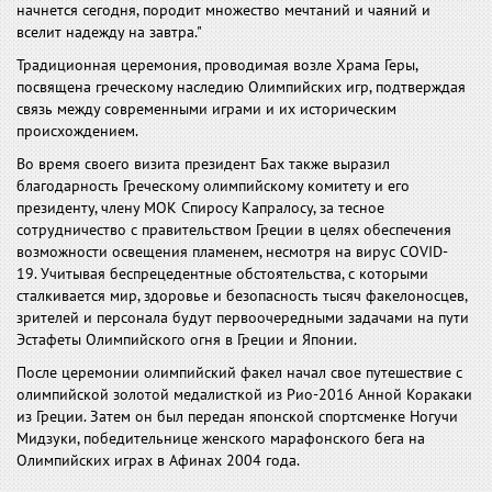
начнется сегодня, породит множество мечтаний и чаяний и
вселит надежду на завтра."
Традиционная церемония, проводимая возле Храма Геры,
посвящена греческому наследию Олимпийских игр, подтверждая
связь между современными играми и их историческим
происхождением.
Во время своего визита президент Бах также выразил
благодарность Греческому олимпийскому комитету и его
президенту, члену МОК Спиросу Капралосу, за тесное
сотрудничество с правительством Греции в целях обеспечения
возможности освещения пламенем, несмотря на вирус COVID-
19. Учитывая беспрецедентные обстоятельства, с которыми
сталкивается мир, здоровье и безопасность тысяч факелоносцев,
зрителей и персонала будут первоочередными задачами на пути
Эстафеты Олимпийского огня в Греции и Японии.
После церемонии олимпийский факел начал свое путешествие с
олимпийской золотой медалисткой из Рио-2016 Анной Коракаки
из Греции. Затем он был передан японской спортсменке Ногучи
Мидзуки, победительнице женского марафонского бега на
Олимпийских играх в Афинах 2004 года.