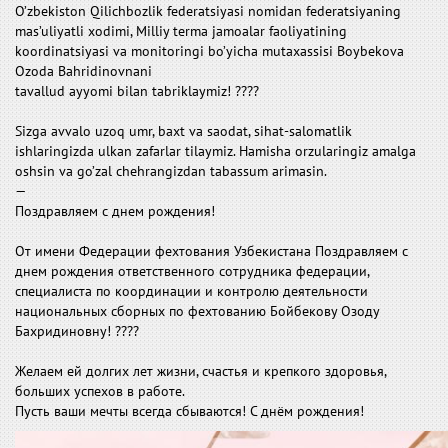
O’zbekiston Qilichbozlik federatsiyasi nomidan federatsiyaning
mas’uliyatli xodimi, Milliy terma jamoalar faoliyatining
koordinatsiyasi va monitoringi bo’yicha mutaxassisi Boybekova
Ozoda Bahridinovnani
tavallud ayyomi bilan tabriklaymiz! ????
Sizga avvalo uzoq umr, baxt va saodat, sihat-salomatlik
ishlaringizda ulkan zafarlar tilaymiz. Hamisha orzularingiz amalga
oshsin va go’zal chehrangizdan tabassum arimasin.
—
Поздравляем с днем ​​рождения!
От имени Федерации фехтования Узбекистана Поздравляем с
днем ​​рождения ответственного сотрудника федерации,
специалиста по координации и контролю деятельности
национальных сборных по фехтованию Бойбекову Озоду
Бахридиновну! ????
Желаем ей долгих лет жизни, счастья и крепкого здоровья,
больших успехов в работе.
Пусть ваши мечты всегда сбываются! С днём ​​рождения!