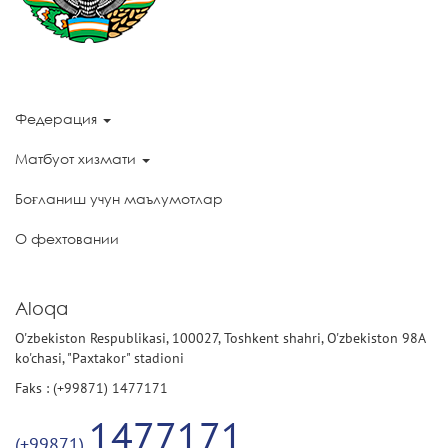
Федерация
Матбуот хизмати
Боғланиш учун маълумотлар
О фехтовании
Aloqa
O'zbekiston Respublikasi, 100027, Toshkent shahri, O'zbekiston 98A
ko'chasi, "Paxtakor" stadioni
Faks : (+99871) 1477171
1477171
(+99871)