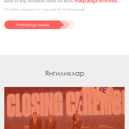
maqsadga erishildi.
katta va eng murakkab vazifa hal etildi,
. "
FIE rahbari Usmanov A.X.ning nutqi 96-FIE Kongressida
Federatsiya haqida
Янгиликлар