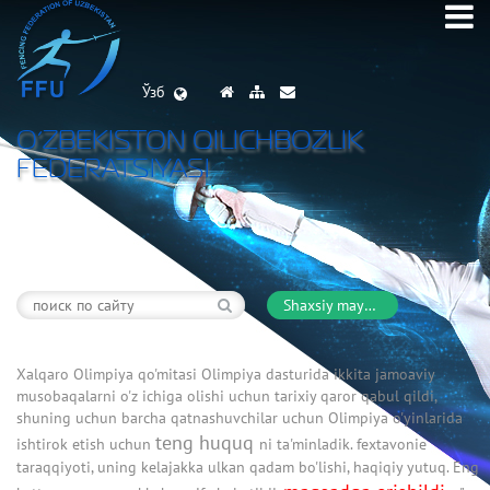
Ўзб
O’ZBEKISTON QILICHBOZLIK
FEDERATSIYASI
Shaxsiy maydon
Xalqaro Olimpiya qo'mitasi Olimpiya dasturida ikkita jamoaviy
musobaqalarni o'z ichiga olishi uchun tarixiy qaror qabul qildi,
shuning uchun barcha qatnashuvchilar uchun Olimpiya o'yinlarida
teng huquq
ishtirok etish uchun
ni ta'minladik. fextavonie
taraqqiyoti, uning kelajakka ulkan qadam bo'lishi, haqiqiy yutuq. Eng