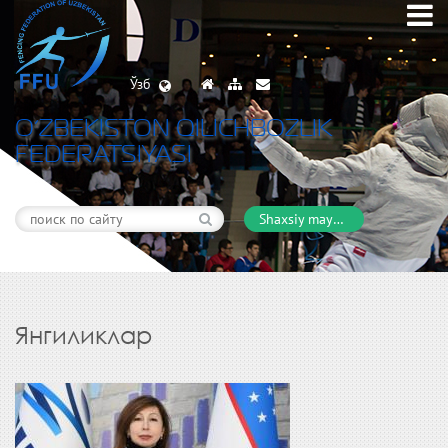
Ўзб
O’ZBEKISTON QILICHBOZLIK
FEDERATSIYASI
Shaxsiy maydon
Янгиликлар