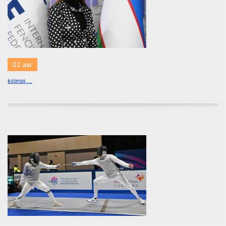
02 авг
ko'proq ...