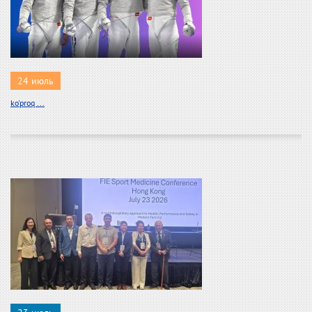
24 июль
ko'proq ...