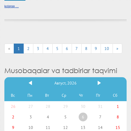
ko'proq ...
«
1
2
3
4
5
6
7
8
9
10
»
Musobaqalar va tadbirlar taqvimi
Август, 2026
Вс
Пн
Вт
Ср
Чт
Пт
Сб
26
27
28
29
30
31
1
2
3
4
5
6
7
8
9
10
11
12
13
14
15