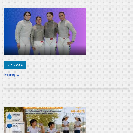
22 июль
ko'proq ...