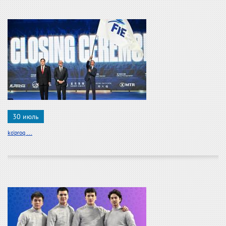
30 июль
ko'proq ...