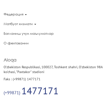
Федерация
Матбуот хизмати
Боғланиш учун маълумотлар
О фехтовании
Aloqa
O'zbekiston Respublikasi, 100027, Toshkent shahri, O'zbekiston 98A
ko'chasi, "Paxtakor" stadioni
Faks : (+99871) 1477171
1477171
(+99871)