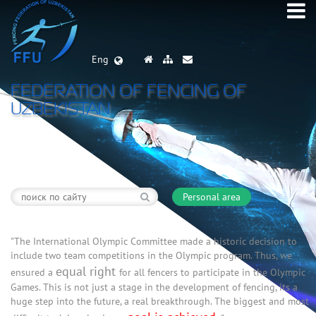
Eng
FEDERATION OF FENCING OF
UZBEKISTAN
Personal area
"The International Olympic Committee made a historic decision to
include two team competitions in the Olympic program. Thus, we
equal right
ensured a
for all fencers to participate in the Olympic
Games. This is not just a stage in the development of fencing, its a
huge step into the future, a real breakthrough. The biggest and most