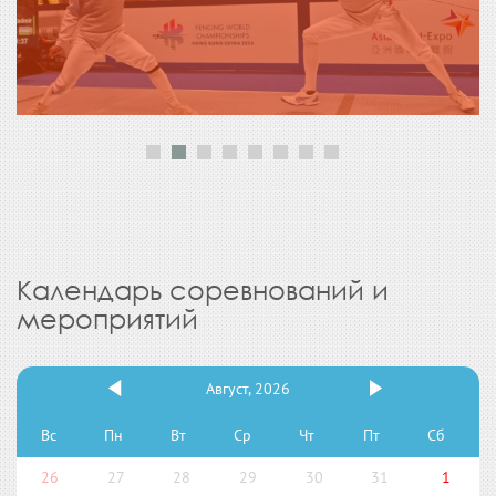
Календарь соревнований и
мероприятий
Август, 2026
Вс
Пн
Вт
Ср
Чт
Пт
Сб
26
27
28
29
30
31
1