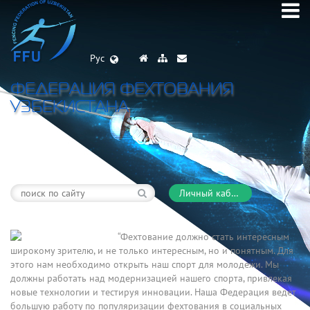
Рус
ФЕДЕРАЦИЯ ФЕХТОВАНИЯ
УЗБЕКИСТАНА
Личный кабинет
“Фехтование должно стать интересным
широкому зрителю, и не только интересным, но и понятным. Для
этого нам необходимо открыть наш спорт для молодежи. Мы
должны работать над модернизацией нашего спорта, привлекая
новые технологии и тестируя инновации. Наша Федерация ведет
большую работу по популяризации фехтования в социальных