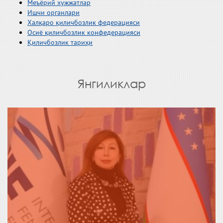
Меъёрий хужжатлар
Ишчи органлари
Халқаро қиличбозлик федерацияси
Осиё қиличбозлик конфедерацияси
Қиличбозлик тариҳи
Янгиликлар