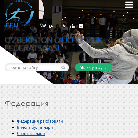
Ўзб
O’ZBEKISTON QILICHBOZLIK
FEDERATSIYASI
Shaxsiy maydon
Федерация
Федерация раҳбарияти
Вилоят бўлимлари
Спорт заллари