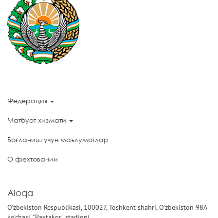
Федерация
Матбуот хизмати
Боғланиш учун маълумотлар
О фехтовании
Aloqa
O'zbekiston Respublikasi, 100027, Toshkent shahri, O'zbekiston 98A
ko'chasi, "Paxtakor" stadioni