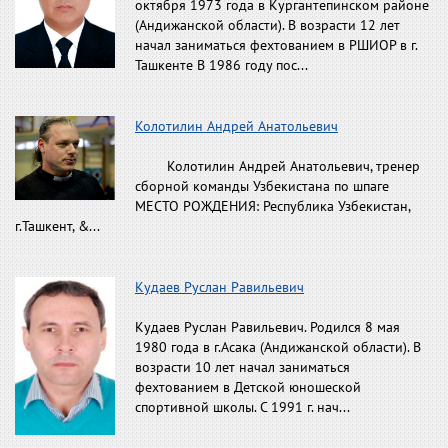
октября 1973 года в Кургантепинском районе
(Андижанской области). В возрасти 12 лет
начал заниматься фехтованием в РШИОР в г.
Ташкенте В 1986 году пос...
Колотилин Андрей Анатольевич
Колотилин Андрей Анатольевич, тренер
сборной команды Узбекистана по шпаге
МЕСТО РОЖДЕНИЯ: Республика Узбекистан,
г.Ташкент, &...
Кудаев Руслан Равильевич
Кудаев Руслан Равильевич. Родился 8 мая
1980 года в г.Асака (Андижанской области). В
возрасти 10 лет начал заниматься
фехтованием в Детской юношеской
спортивной школы. С 1991 г. нач...