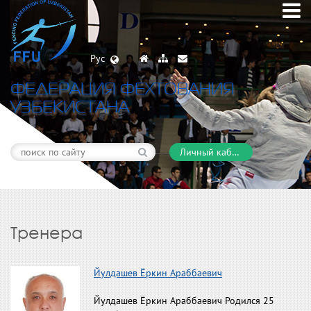
Рус
ФЕДЕРАЦИЯ ФЕХТОВАНИЯ
УЗБЕКИСТАНА
Личный кабинет
Тренера
Йулдашев Ёркин Араббаевич
Йулдашев Ёркин Араббаевич Родился 25