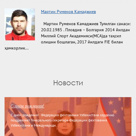
Мартин Руменов Камаджиев
Мартин Руменов Камаджиев Туғилган санаси:
20.02.1985 . Пловдив – Болгария 2014 йилдан
Миллий Спорт Академияси(МСА)да таҳсил
олишни бошлаган, 2017 йилдаги FIE билан
ҳамкорлик...
Новости
С днём рождения!
С днём рождения! Федерация фехтования Узбекистана сердечно
поздравляет Генерального секретаря Федерации фехтования
Узбекистана и Международн...