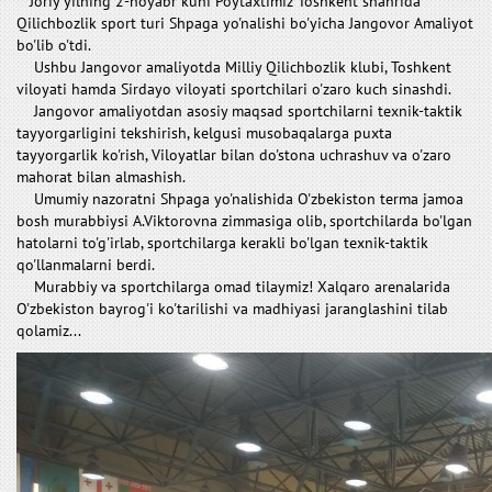
Joriy yilning 2-noyabr kuni Poytaxtimiz Toshkent shahrida
Qilichbozlik sport turi Shpaga yo'nalishi bo'yicha Jangovor Amaliyot
bo'lib o'tdi.
Ushbu Jangovor amaliyotda Milliy Qilichbozlik klubi, Toshkent
viloyati hamda Sirdayo viloyati sportchilari o'zaro kuch sinashdi.
Jangovor amaliyotdan asosiy maqsad sportchilarni texnik-taktik
tayyorgarligini tekshirish, kelgusi musobaqalarga puxta
tayyorgarlik ko'rish, Viloyatlar bilan do'stona uchrashuv va o'zaro
mahorat bilan almashish.
Umumiy nazoratni Shpaga yo'nalishida O'zbekiston terma jamoa
bosh murabbiysi A.Viktorovna zimmasiga olib, sportchilarda bo'lgan
hatolarni to'g'irlab, sportchilarga kerakli bo'lgan texnik-taktik
qo'llanmalarni berdi.
Murabbiy va sportchilarga omad tilaymiz! Xalqaro arenalarida
O'zbekiston bayrog'i ko'tarilishi va madhiyasi jaranglashini tilab
qolamiz...