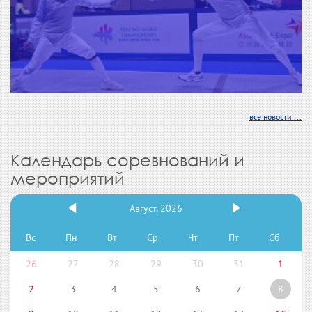
все новости ...
Календарь соревнований и
мероприятий
Август, 2026
Вс
Пн
Вт
Ср
Чт
Пт
Сб
26
27
28
29
30
31
1
2
3
4
5
6
7
8