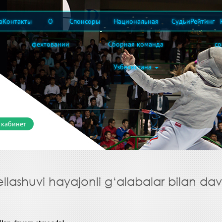
а
Контакты
О
Спонсоры
Национальная
Судьи
Рейтинг
фехтовании
Сборная команда
с
Узбекистана
 кабинет
ellashuvi hayajonli g‘alabalar bilan d