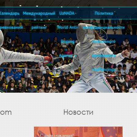
Календарь
Международный
UzNADA -
Политика
оревнований
рейтинг
World Anti-
конфиденциальности
Doping
мобильного
Agency
приложения
«UzFencing»
avom
Новости
С днём рождения!