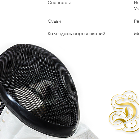
Спонсоры
Н
У
Судьи
Ре
Календарь соревнований
М
UzNADA - World Anti-Doping Agency
П
мо