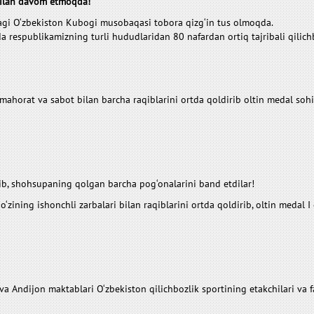
 bilan davom etmoqda!
idagi O‘zbekiston Kubogi musobaqasi tobora qizg‘in tus olmoqda.
rda respublikamizning turli hududlaridan 80 nafardan ortiq tajribali qilich
ahorat va sabot bilan barcha raqiblarini ortda qoldirib oltin medal soh
atib, shohsupaning qolgan barcha pog‘onalarini band etdilar!
zining ishonchli zarbalari bilan raqiblarini ortda qoldirib, oltin medal I q
va Andijon maktablari O‘zbekiston qilichbozlik sportining etakchilari va f