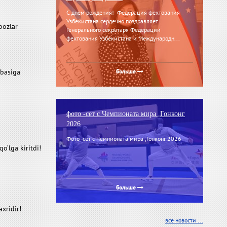
С днём рождения! Федерация фехтования
Узбекистана сердечно поздравляет
bozlar
Генерального секретаря Федерации
фехтования Узбекистана и Международн...
ibasiga
больше
фото -сет с Чемпионата мира ,Гонконг
2026
Фото -сет с Чемпионата мира ,Гонконг 2026
o‘lga kiritdi!
больше
axridir!
все новости ...