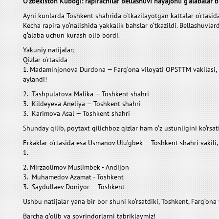
O‘zbekiston Kubogi: rapirachilar bellashuvi hayajonli g‘alabalar
Ayni kunlarda Toshkent shahrida o‘tkazilayotgan kattalar o‘rtas
Kecha rapira yo‘nalishida yakkalik bahslar o‘tkazildi. Bellashuvla
g‘alaba uchun kurash olib bordi.
Yakuniy natijalar;
Qizlar o‘rtasida
1. Madaminjonova Durdona — Farg‘ona viloyati OPSTTM vakilasi, m
aylandi!
2. Tashpulatova Malika — Toshkent shahri
3. Kildeyeva Aneliya — Toshkent shahri
3. Karimova Asal — Toshkent shahri
Shunday qilib, poytaxt qilichboz qizlar ham o‘z ustunligini ko‘rs
Erkaklar o‘rtasida esa Usmanov Ulu’gbek — Toshkent shahri vakili, o‘
1.
2. Mirzaolimov Muslimbek - Andijon
3. Muhamedov Azamat - Toshkent
3. Saydullaev Doniyor — Toshkent
Ushbu natijalar yana bir bor shuni ko‘rsatdiki, Toshkent, Farg‘ona 
Barcha g‘olib va sovrindorlarni tabriklaymiz!