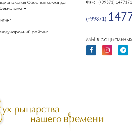
Факс : (+99871) 147717
ациональная Сборная команда
збекистана
147
(+99871)
йтинг
еждународный рейтинг
МЫ в социальных
олитика конфиденциальности
бильного приложения «UzFencing»