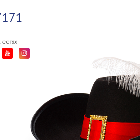
1
7171
 сетях