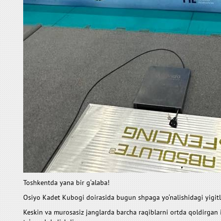
Toshkentda yana bir g‘alaba!
Osiyo Kadet Kubogi doirasida bugun shpaga yo‘nalishidagi yigitlar
Keskin va murosasiz janglarda barcha raqiblarni ortda qoldirgan 