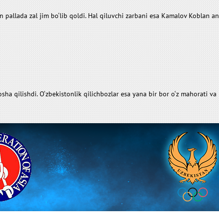
 pallada zal jim bo‘lib qoldi. Hal qiluvchi zarbani esa Kamalov Koblan a
sha qilishdi. O‘zbekistonlik qilichbozlar esa yana bir bor o‘z mahorati va 