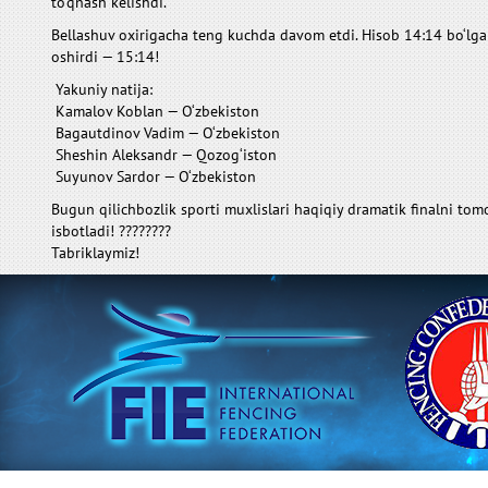
to‘qnash kelishdi.
Bellashuv oxirigacha teng kuchda davom etdi. Hisob 14:14 bo‘lgan
oshirdi — 15:14!
Yakuniy natija:
Kamalov Koblan — O‘zbekiston
Bagautdinov Vadim — O‘zbekiston
Sheshin Aleksandr — Qozog‘iston
Suyunov Sardor — O‘zbekiston
Bugun qilichbozlik sporti muxlislari haqiqiy dramatik finalni tomo
isbotladi! ????????
Tabriklaymiz!