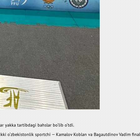
 yakka tartibdagi bahslar bo‘lib o‘tdi.
ikki o‘zbekistonlik sportchi — Kamalov Koblan va Bagautdinov Vadim final