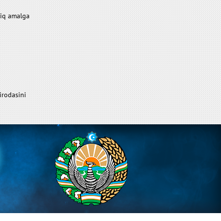
niq amalga
irodasini