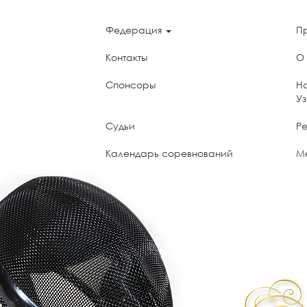
Федерация
П
Контакты
О
Спонсоры
Н
У
Судьи
Ре
Календарь соревнований
М
UzNADA - World Anti-Doping Agency
П
мо