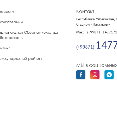
Контакт
ресса
Республика Узбекистан, 
 фехтовании
Стадион «Пахтакор»
Факс : (+99871) 147717
ациональная Сборная команда
збекистана
147
(+99871)
йтинг
еждународный рейтинг
МЫ в социальных
олитика конфиденциальности
бильного приложения «UzFencing»