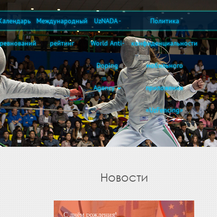
Календарь
Международный
UzNADA -
Политика
оревнований
рейтинг
World Anti-
конфиденциальности
Doping
мобильного
Agency
приложения
«UzFencing»
Новости
С днём рождения!