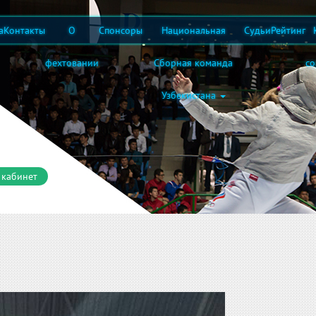
а
Контакты
О
Спонсоры
Национальная
Судьи
Рейтинг
фехтовании
Сборная команда
с
Узбекистана
 кабинет