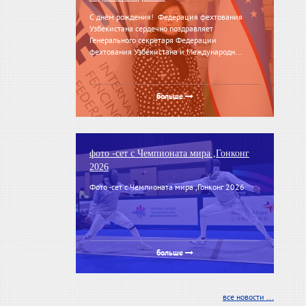
С днём рождения! Федерация фехтования
Узбекистана сердечно поздравляет
Генерального секретаря Федерации
фехтования Узбекистана и Международн...
больше
фото -сет с Чемпионата мира ,Гонконг
2026
Фото -сет с Чемпионата мира ,Гонконг 2026
больше
все новости ...