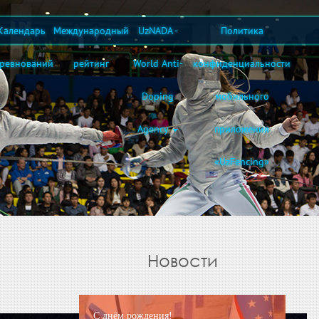
Календарь
Международный
UzNADA -
Политика
оревнований
рейтинг
World Anti-
конфиденциальности
Doping
мобильного
Agency
приложения
«UzFencing»
Новости
С днём рождения!