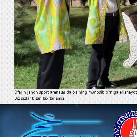
Ofarin jahon sport arenalarida o’zining munosib o’rniga erishayot
Biz sizlar bilan faxrlanamiz!