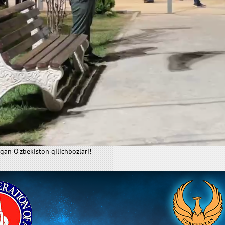
gan O’zbekiston qilichbozlari!