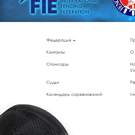
Федерация
П
Контакты
О
Спонсоры
Н
У
Судьи
Ре
Календарь соревнований
М
UzNADA - World Anti-Doping Agency
П
мо