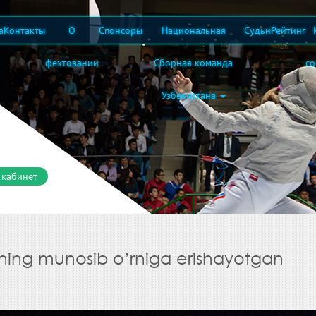
а
Контакты
О
Спонсоры
Национальная
Судьи
Рейтинг
фехтовании
Сборная команда
с
Узбекистана
 кабинет
zining munosib o’rniga erishayotgan