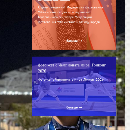
С днём рождения! Федерация фехтования
Узбекистана сердечно поздравляет
Генерального секретаря Федерации
фехтования Узбекистана и Международн...
больше
фото -сет с Чемпионата мира ,Гонконг
2026
Фото -сет с Чемпионата мира ,Гонконг 2026
больше
все новости ...