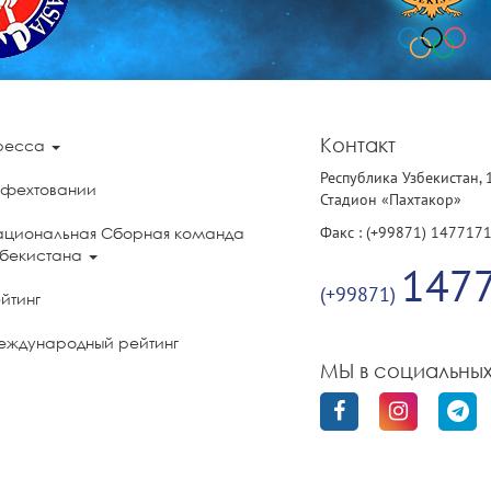
Контакт
ресса
Республика Узбекистан, 
 фехтовании
Стадион «Пахтакор»
Факс : (+99871) 147717
ациональная Сборная команда
збекистана
147
(+99871)
йтинг
еждународный рейтинг
МЫ в социальных
олитика конфиденциальности
бильного приложения «UzFencing»