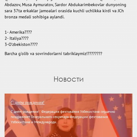
Abdazov, Musa Aymuratov, Sardor Abdukarimbekovlar dunyoning
sara 37ta erkaklar jamoalari orasida kuchli uchlikka kirdi va JCh
bronza medali sohibiga aylandi.
1- Amerika????
2- Italiya????
3-O'zbekiston????
Barcha g'olib va ​​sovrindorlarni tabriklaymiz!????????
Новости
С днём рождения!
С днём рождения! Федерация фехтования Узбекистана сердечно
поздравляет Генерального секретаря Федерации фехтования
Узбекистана и Международн...