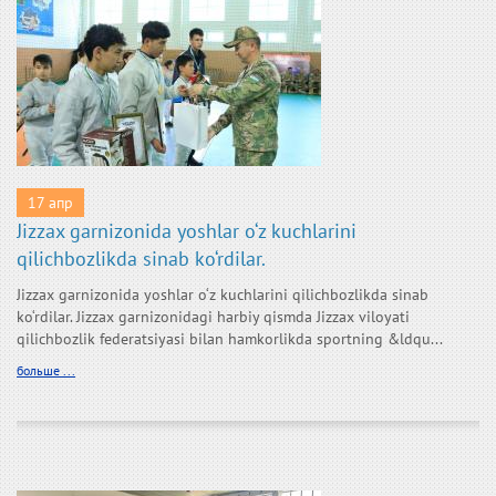
17 апр
Jizzax garnizonida yoshlar o‘z kuchlarini
qilichbozlikda sinab ko‘rdilar.
Jizzax garnizonida yoshlar o‘z kuchlarini qilichbozlikda sinab
ko‘rdilar. Jizzax garnizonidagi harbiy qismda Jizzax viloyati
qilichbozlik federatsiyasi bilan hamkorlikda sportning &ldqu...
больше ...