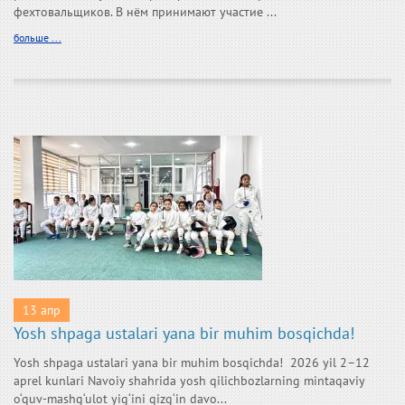
фехтовальщиков. В нём принимают участие ...
больше ...
13 апр
Yosh shpaga ustalari yana bir muhim bosqichda!
Yosh shpaga ustalari yana bir muhim bosqichda! 2026 yil 2–12
aprel kunlari Navoiy shahrida yosh qilichbozlarning mintaqaviy
o‘quv-mashg‘ulot yig‘ini qizg‘in davo...