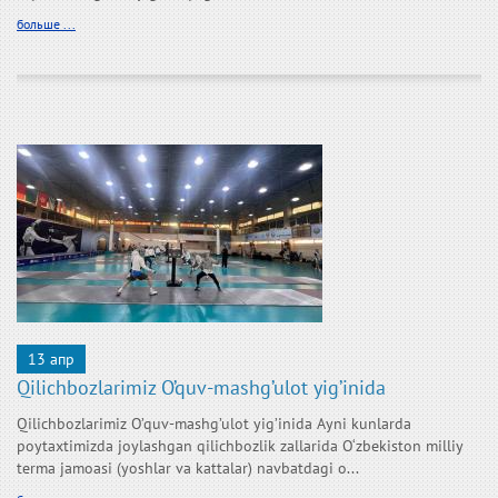
больше ...
13 апр
Qilichbozlarimiz O’quv-mashg’ulot yig’inida
Qilichbozlarimiz O’quv-mashg’ulot yig’inida Ayni kunlarda
poytaxtimizda joylashgan qilichbozlik zallarida O‘zbekiston milliy
terma jamoasi (yoshlar va kattalar) navbatdagi o...