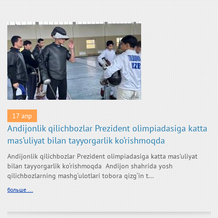
17 апр
Andijonlik qilichbozlar Prezident olimpiadasiga katta
mas’uliyat bilan tayyorgarlik ko‘rishmoqda
Andijonlik qilichbozlar Prezident olimpiadasiga katta mas’uliyat
bilan tayyorgarlik ko‘rishmoqda Andijon shahrida yosh
qilichbozlarning mashg‘ulotlari tobora qizg‘in t...
больше ...