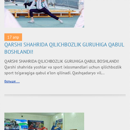
17 апр
QARSHI SHAHRIDA QILICHBOZLIK GURUHIGA QABUL
BOSHLANDI!
QARSHI SHAHRIDA QILICHBOZLIK GURUHIGA QABUL BOSHLANDI!
Qarshi shahrida yoshlar va sport ixlosmandlari uchun qilichbozlik
sport to‘garagiga qabul e’lon qilinadi. Qashqadaryo vil...
больше ...