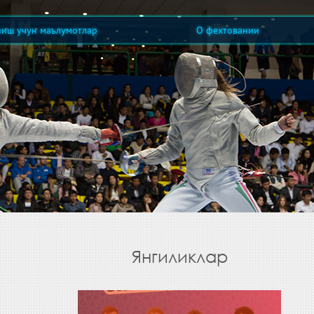
ниш учун маълумотлар
О фехтовании
Янгиликлар