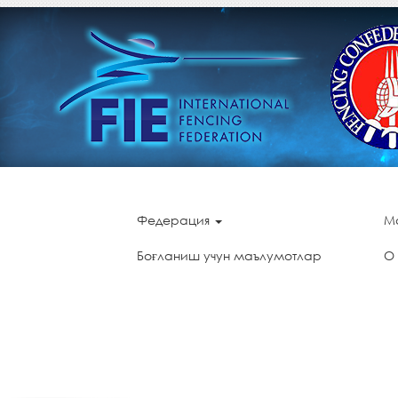
Федерация
М
Боғланиш учун маълумотлар
О