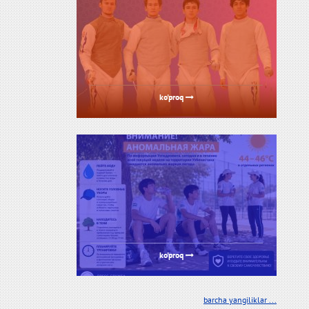
ko'proq
ko'proq
barcha yangiliklar ...