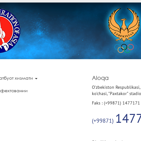
Aloqa
атбуот хизмати
O'zbekiston Respublikasi,
 фехтовании
ko'chasi, "Paxtakor" stadi
Faks : (+99871) 1477171
147
(+99871)