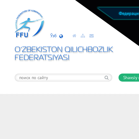
Федерац
Ўзб
O’ZBEKISTON QILICHBOZLIK
FEDERATSIYASI
Shaxsiy