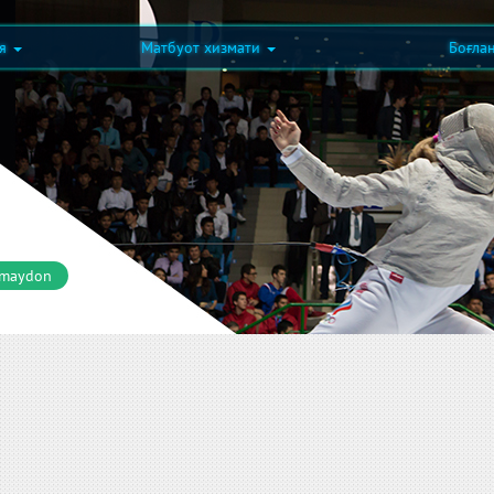
ия
Матбуот хизмати
Боғла
 maydon