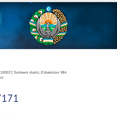
 100027, Toshkent shahri, O'zbekiston 98A
oni
7171