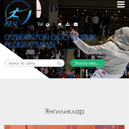
Ўзб
O’ZBEKISTON QILICHBOZLIK
FEDERATSIYASI
Shaxsiy maydon
Янгиликлар