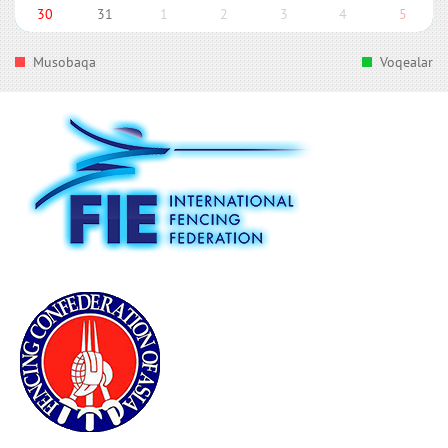
30
31
1
2
3
4
5
Musobaqa
Voqealar