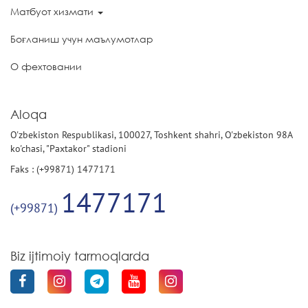
Матбуот хизмати
Боғланиш учун маълумотлар
О фехтовании
Aloqa
O'zbekiston Respublikasi, 100027, Toshkent shahri, O'zbekiston 98A
ko'chasi, "Paxtakor" stadioni
Faks : (+99871) 1477171
1477171
(+99871)
Biz ijtimoiy tarmoqlarda