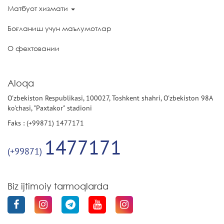
Матбуот хизмати
Боғланиш учун маълумотлар
О фехтовании
Aloqa
O'zbekiston Respublikasi, 100027, Toshkent shahri, O'zbekiston 98A
ko'chasi, "Paxtakor" stadioni
Faks : (+99871) 1477171
1477171
(+99871)
Biz ijtimoiy tarmoqlarda