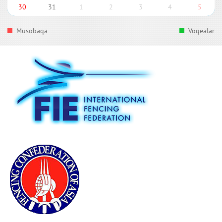
30
31
1
2
3
4
5
Musobaqa
Voqealar