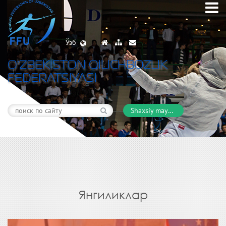
Ўзб
O’ZBEKISTON QILICHBOZLIK
FEDERATSIYASI
Shaxsiy maydon
Янгиликлар