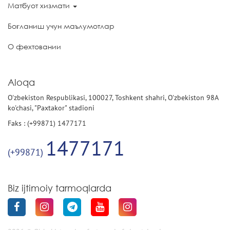
Матбуот хизмати
Боғланиш учун маълумотлар
О фехтовании
Aloqa
O'zbekiston Respublikasi, 100027, Toshkent shahri, O'zbekiston 98A
ko'chasi, "Paxtakor" stadioni
Faks : (+99871) 1477171
1477171
(+99871)
Biz ijtimoiy tarmoqlarda