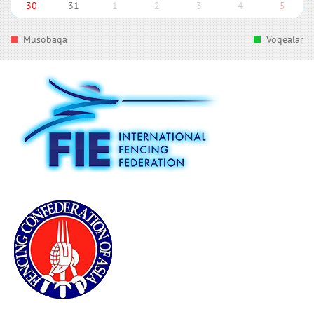
30
31
1
2
3
4
5
Musobaqa
Voqealar