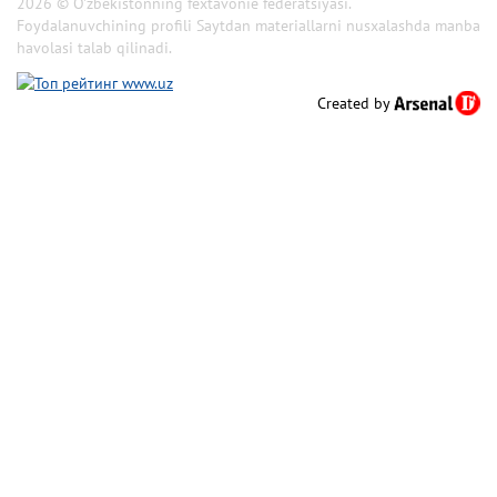
2026 © O'zbekistonning fextavonie federatsiyasi.
Foydalanuvchining profili Saytdan materiallarni nusxalashda manba
havolasi talab qilinadi.
Created by