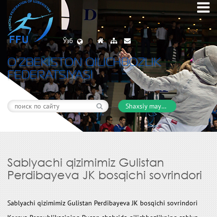
Ўзб
O’ZBEKISTON QILICHBOZLIK
FEDERATSIYASI
Shaxsiy maydon
Sablyachi qizimimiz Gulistan
Perdibayeva JK bosqichi sovrindori
Sablyachi qizimimiz Gulistan Perdibayeva JK bosqichi sovrindori