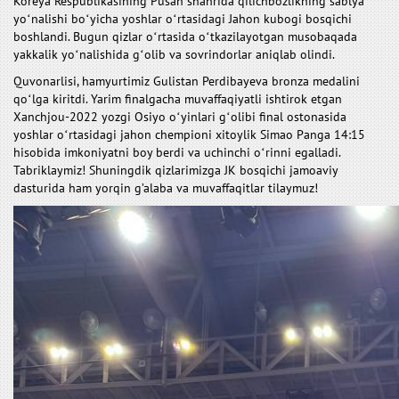
Koreya Respublikasining Pusan shahrida qilichbozlikning sablya
yoʻnalishi boʻyicha yoshlar oʻrtasidagi Jahon kubogi bosqichi
boshlandi. Bugun qizlar oʻrtasida oʻtkazilayotgan musobaqada
yakkalik yoʻnalishida gʻolib va sovrindorlar aniqlab olindi.
Quvonarlisi, hamyurtimiz Gulistan Perdibayeva bronza medalini
qoʻlga kiritdi. Yarim finalgacha muvaffaqiyatli ishtirok etgan
Xanchjou-2022 yozgi Osiyo oʻyinlari gʻolibi final ostonasida
yoshlar oʻrtasidagi jahon chempioni xitoylik Simao Panga 14:15
hisobida imkoniyatni boy berdi va uchinchi oʻrinni egalladi.
Tabriklaymiz! Shuningdik qizlarimizga JK bosqichi jamoaviy
dasturida ham yorqin g’alaba va muvaffaqitlar tilaymuz!