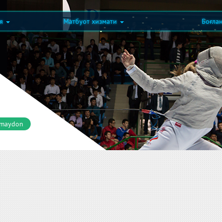
ия
Матбуот хизмати
Боғла
 maydon