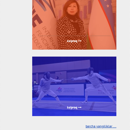
ko'proq
ko'proq
barcha yangiliklar ...