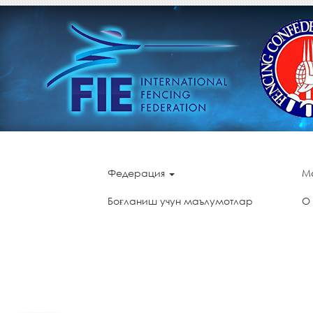
Федерация
М
Боғланиш учун маълумотлар
О