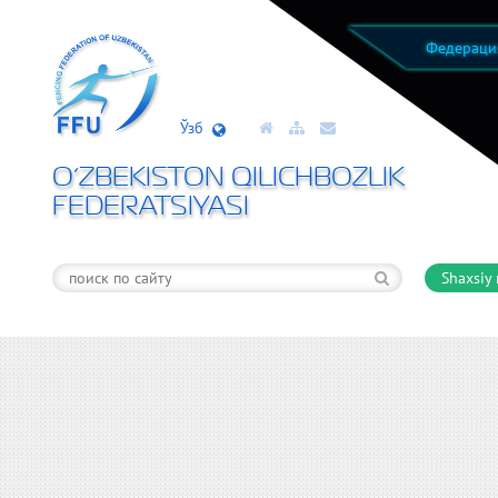
Федерац
Ўзб
O’ZBEKISTON QILICHBOZLIK
FEDERATSIYASI
Shaxsiy