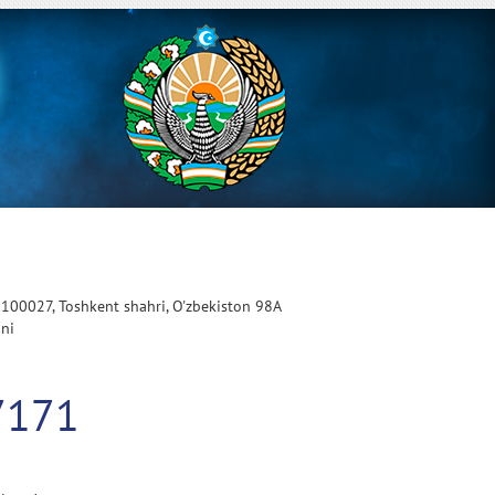
 100027, Toshkent shahri, O'zbekiston 98A
oni
7171