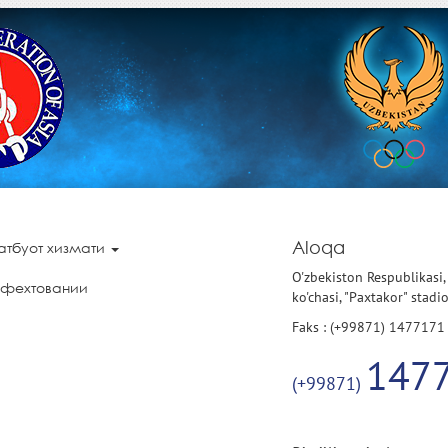
Aloqa
атбуот хизмати
O'zbekiston Respublikasi,
 фехтовании
ko'chasi, "Paxtakor" stadi
Faks : (+99871) 1477171
147
(+99871)