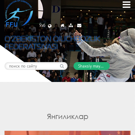
Ўзб
O’ZBEKISTON QILICHBOZLIK
FEDERATSIYASI
Shaxsiy maydon
Янгиликлар