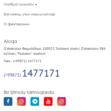
Матбуот хизмати
Боғланиш учун маълумотлар
О фехтовании
Aloqa
O'zbekiston Respublikasi, 100027, Toshkent shahri, O'zbekiston 98A
ko'chasi, "Paxtakor" stadioni
Faks : (+99871) 1477171
1477171
(+99871)
Biz ijtimoiy tarmoqlarda