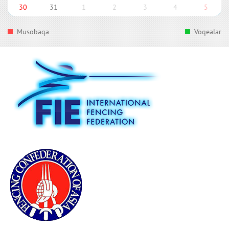
30
31
1
2
3
4
5
Musobaqa
Voqealar