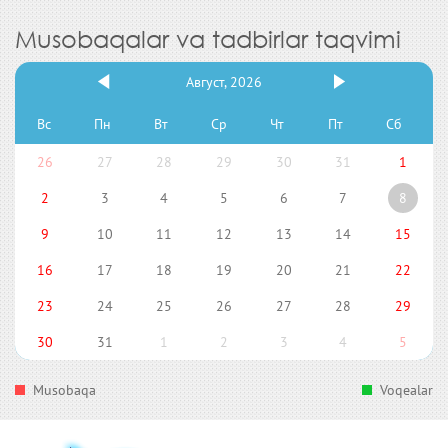
Musobaqalar va tadbirlar taqvimi
Август, 2026
Вс
Пн
Вт
Ср
Чт
Пт
Сб
26
27
28
29
30
31
1
2
3
4
5
6
7
8
9
10
11
12
13
14
15
16
17
18
19
20
21
22
23
24
25
26
27
28
29
30
31
1
2
3
4
5
Musobaqa
Voqealar