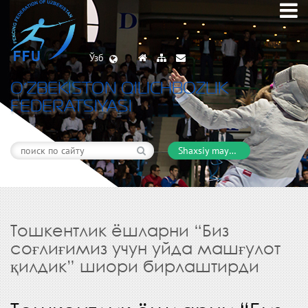
Ўзб
O’ZBEKISTON QILICHBOZLIK
FEDERATSIYASI
Shaxsiy maydon
Тошкентлик ёшларни “Биз
соғлиғимиз учун уйда машғулот
қилдик” шиори бирлаштирди