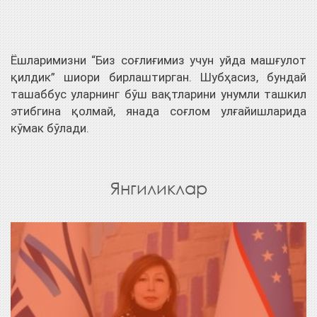
Ёшларимизни “Биз соғлиғимиз учун уйда машғулот
қилдик” шиори бирлаштирган. Шубҳасиз, бундай
ташаббус уларнинг бўш вақтларини унумли ташкил
этибгина қолмай, янада соғлом улғайишларида
кўмак бўлади.
Янгиликлар