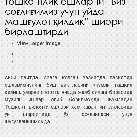
Тошкентлик ёшларни “Биз
соғлиғимиз учун уйда
машғулот қилдик” шиори
бирлаштирди
View Larger Image
Айни пайтда юзага келган вазиятда вазиятда
ёшларимизнинг бўш вақтларини унумли ташкил
қилиш, уларни спортга янада жалб қилиш борасида
муайян ишлар олиб борилмоқда. Жумладан
Тошкент вилояти ёшлари ҳам карантин кунларида
уй шароитида ўз соғликлари учун
шуғулланишмоқда.