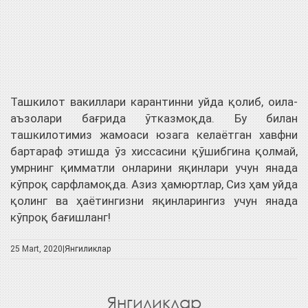
Ташкилот вакиллари карантинни уйда қолиб, оила-
аъзолари бағрида ўтказмоқда. Бу билан
ташкилотимиз жамоаси юзага келаётган хавфни
бартараф этишда ўз хиссасини қўшибгина қолмай,
умрнинг қимматли онларини яқинлари учун янада
кўпроқ сарфламоқда. Азиз ҳамюртлар, Сиз ҳам уйда
қолинг ва ҳаётингизни яқинларингиз учун янада
кўпроқ бағишланг!
25 Mart, 2020|
Янгиликлар
Янгиликлар