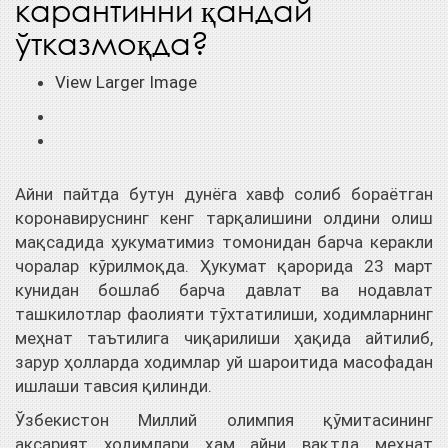
карантинни қандай
ўтказмоқда?
View Larger Image
Айни пайтда бутун дунёга хавф солиб бораётган
коронавируснинг кенг тарқалишини олдини олиш
мақсадида ҳукуматимиз томонидан барча керакли
чоралар кўрилмоқда. Ҳукумат қарорида 23 март
кунидан бошлаб барча давлат ва нодавлат
ташкилотлар фаолияти тўхтатилиши, ходимларнинг
меҳнат таътилига чиқарилиши ҳақида айтилиб,
зарур ҳолларда ходимлар уй шароитида масофадан
ишлаши тавсия қилинди.
Ўзбекистон Миллий олимпия қўмитасининг
аксарият ходимлари ҳам айни вақтда меҳнат