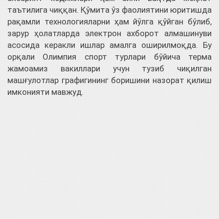
таътилига чиққан. Қўмита ўз фаолиятини юритишда
рақамли технологияларни ҳам йўлга қўйган бўлиб,
зарур ҳолатларда электрон ахборот алмашинуви
асосида керакли ишлар амалга оширилмоқда. Бу
орқали Олимпия спорт турлари бўйича терма
жамоамиз вакиллари учун тузиб чиқилган
машғулотлар графигининг боришини назорат қилиш
имконияти мавжуд.