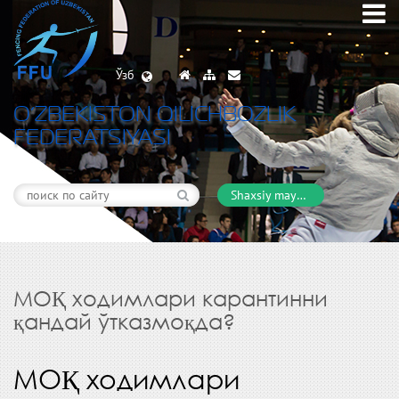
Ўзб
O’ZBEKISTON QILICHBOZLIK
FEDERATSIYASI
Shaxsiy maydon
МОҚ ходимлари карантинни
қандай ўтказмоқда?
МОҚ ходимлари