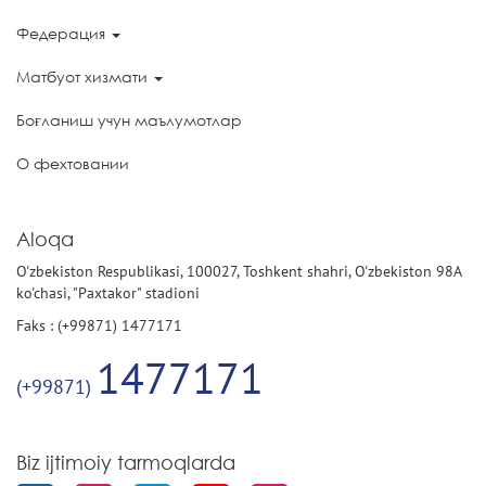
Федерация
Матбуот хизмати
Боғланиш учун маълумотлар
О фехтовании
Aloqa
O'zbekiston Respublikasi, 100027, Toshkent shahri, O'zbekiston 98A
ko'chasi, "Paxtakor" stadioni
Faks : (+99871) 1477171
1477171
(+99871)
Biz ijtimoiy tarmoqlarda