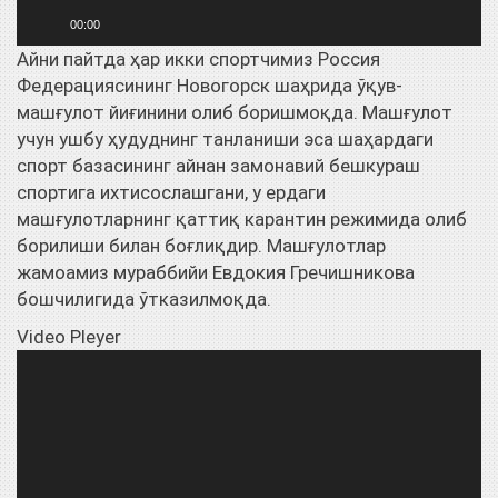
00:00
Айни пайтда ҳар икки спортчимиз Россия
Федерациясининг Новогорск шаҳрида ўқув-
машғулот йиғинини олиб боришмоқда. Машғулот
учун ушбу ҳудуднинг танланиши эса шаҳардаги
спорт базасининг айнан замонавий бешкураш
спортига ихтисослашгани, у ердаги
машғулотларнинг қаттиқ карантин режимида олиб
борилиши билан боғлиқдир. Машғулотлар
жамоамиз мураббийи Евдокия Гречишникова
бошчилигида ўтказилмоқда.
Video Pleyer