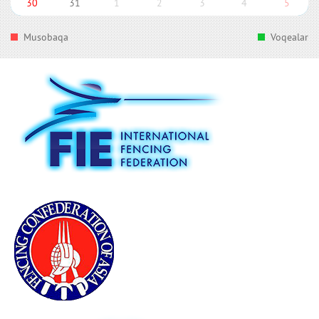
30
31
1
2
3
4
5
Musobaqa
Voqealar