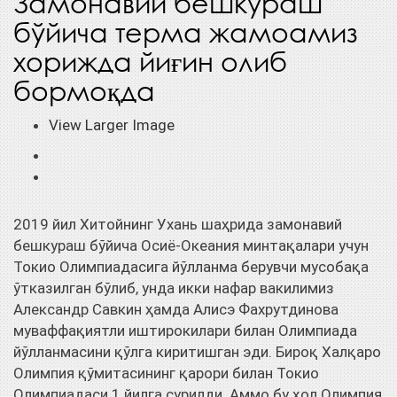
Замонавий бешкураш
бўйича терма жамоамиз
хорижда йиғин олиб
бормоқда
View Larger Image
2019 йил Хитойнинг Ухань шаҳрида замонавий
бешкураш бўйича Осиё-Океания минтақалари учун
Токио Олимпиадасига йўлланма берувчи мусобақа
ўтказилган бўлиб, унда икки нафар вакилимиз
Александр Савкин ҳамда Алисэ Фахрутдинова
муваффақиятли иштирокилари билан Олимпиада
йўлланмасини қўлга киритишган эди. Бироқ Халқаро
Олимпия қўмитасининг қарори билан Токио
Олимпиадаси 1 йилга сурилди. Аммо бу ҳол Олимпия