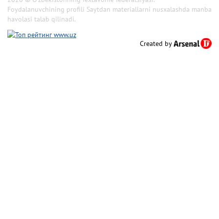
Foydalanuvchining profili Saytdan materiallarni nusxalashda manba
havolasi talab qilinadi.
Created by