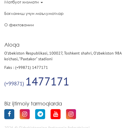
Матбуот хизмати
Боғланиш учун маълумотлар
О фехтовании
Aloqa
O'zbekiston Respublikasi, 100027, Toshkent shahri, O'zbekiston 98A
ko'chasi, "Paxtakor" stadioni
Faks : (+99871) 1477171
1477171
(+99871)
Biz ijtimoiy tarmoqlarda
2026 © O'zbekistonning fextavonie federatsiyasi.