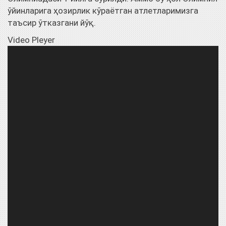
ўйинларига ҳозирлик кўраётган атлетларимизга
таъсир ўтказгани йўқ.
Video Pleyer