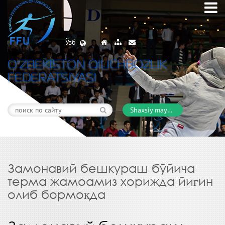
Ўзб
O’ZBEKISTON QILICHBOZLIK
FEDERATSIYASI
Shaxsiy maydon
Замонавий бешкураш бўйича
терма жамоамиз хорижда йиғин
олиб бормоқда