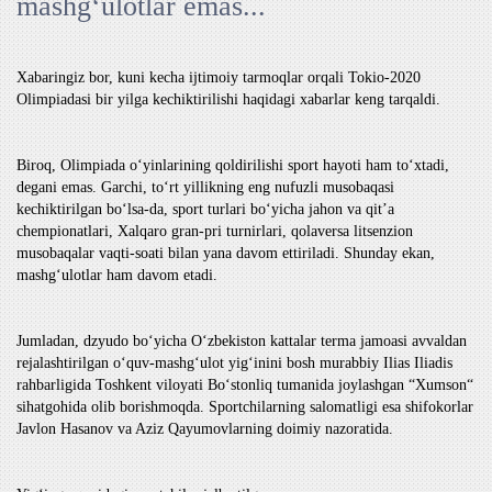
mashgʻulotlar emas...
Xabaringiz bor, kuni kecha ijtimoiy tarmoqlar orqali Tokio-2020
Olimpiadasi bir yilga kechiktirilishi haqidagi xabarlar keng tarqaldi.
Biroq, Olimpiada oʻyinlarining qoldirilishi sport hayoti ham toʻxtadi,
degani emas. Garchi, toʻrt yillikning eng nufuzli musobaqasi
kechiktirilgan boʻlsa-da, sport turlari boʻyicha jahon va qitʼa
chempionatlari, Xalqaro gran-pri turnirlari, qolaversa litsenzion
musobaqalar vaqti-soati bilan yana davom ettiriladi. Shunday ekan,
mashgʻulotlar ham davom etadi.
Jumladan, dzyudo boʻyicha Oʻzbekiston kattalar terma jamoasi avvaldan
rejalashtirilgan oʻquv-mashgʻulot yigʻinini bosh murabbiy Ilias Iliadis
rahbarligida Toshkent viloyati Boʻstonliq tumanida joylashgan “Xumson“
sihatgohida olib borishmoqda. Sportchilarning salomatligi esa shifokorlar
Javlon Hasanov va Aziz Qayumovlarning doimiy nazoratida.