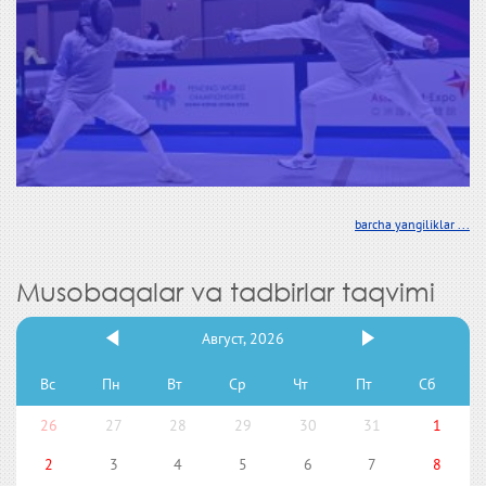
barcha yangiliklar ...
Musobaqalar va tadbirlar taqvimi
Август, 2026
Вс
Пн
Вт
Ср
Чт
Пт
Сб
26
27
28
29
30
31
1
2
3
4
5
6
7
8