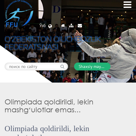
Ўзб
O’ZBEKISTON QILICHBOZLIK
FEDERATSIYASI
Shaxsiy maydon
Olimpiada qoldirildi, lekin
mashgʻulotlar emas...
Olimpiada qoldirildi, lekin