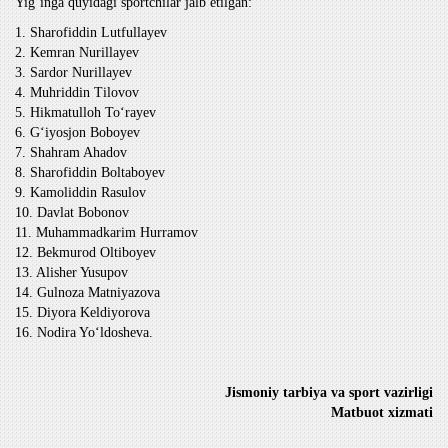
Yigʻinga quyidagi sportchilar jalb etilgan:
1. Sharofiddin Lutfullayev
2. Kemran Nurillayev
3. Sardor Nurillayev
4. Muhriddin Tilovov
5. Hikmatulloh Toʻrayev
6. Gʻiyosjon Boboyev
7. Shahram Ahadov
8. Sharofiddin Boltaboyev
9. Kamoliddin Rasulov
10. Davlat Bobonov
11. Muhammadkarim Hurramov
12. Bekmurod Oltiboyev
13. Alisher Yusupov
14. Gulnoza Matniyazova
15. Diyora Keldiyorova
16. Nodira Yoʻldosheva.
Jismoniy tarbiya va sport vazirligi
Matbuot xizmati