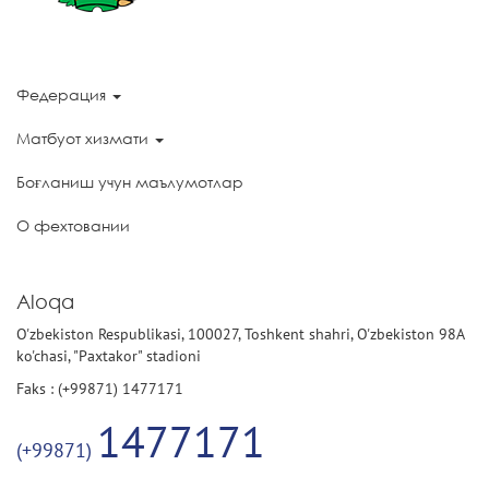
Федерация
Матбуот хизмати
Боғланиш учун маълумотлар
О фехтовании
Aloqa
O'zbekiston Respublikasi, 100027, Toshkent shahri, O'zbekiston 98A
ko'chasi, "Paxtakor" stadioni
Faks : (+99871) 1477171
1477171
(+99871)