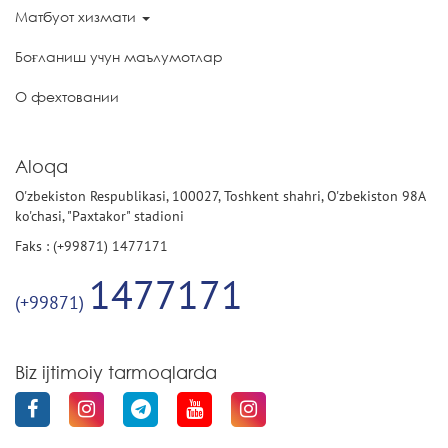
Матбуот хизмати
Боғланиш учун маълумотлар
О фехтовании
Aloqa
O'zbekiston Respublikasi, 100027, Toshkent shahri, O'zbekiston 98A
ko'chasi, "Paxtakor" stadioni
Faks : (+99871) 1477171
1477171
(+99871)
Biz ijtimoiy tarmoqlarda