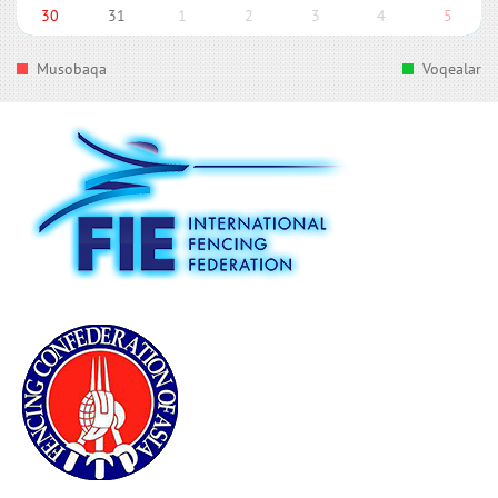
30
31
1
2
3
4
5
Musobaqa
Voqealar