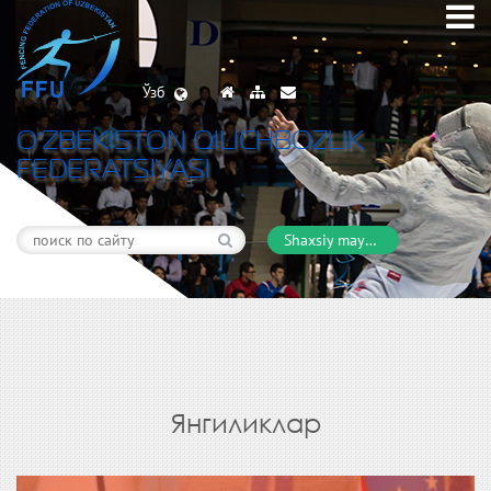
Ўзб
O’ZBEKISTON QILICHBOZLIK
FEDERATSIYASI
Shaxsiy maydon
Янгиликлар