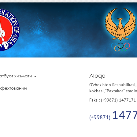
Aloqa
атбуот хизмати
O'zbekiston Respublikasi,
 фехтовании
ko'chasi, "Paxtakor" stadi
Faks : (+99871) 1477171
147
(+99871)