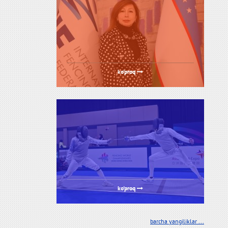
ko'proq
ko'proq
barcha yangiliklar ...