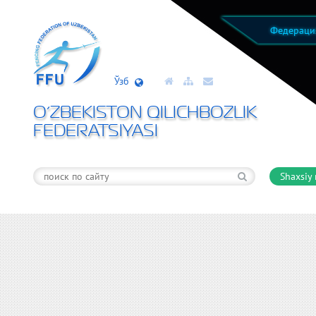
Федерац
Ўзб
O’ZBEKISTON QILICHBOZLIK
FEDERATSIYASI
Shaxsiy