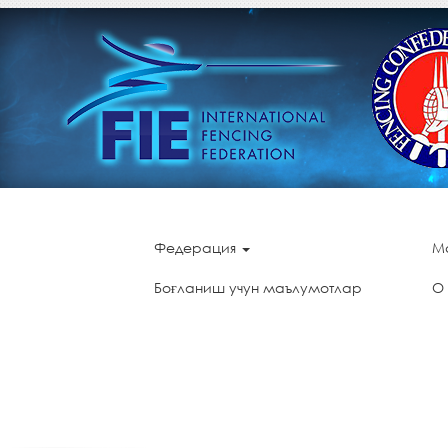
Федерация
М
Боғланиш учун маълумотлар
О