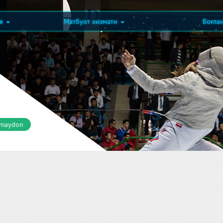
ия
Матбуот хизмати
Боғла
 maydon