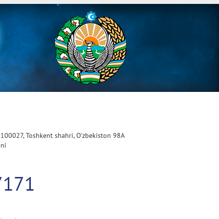
 100027, Toshkent shahri, O'zbekiston 98A
oni
7171