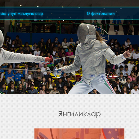
ниш учун маълумотлар
О фехтовании
Янгиликлар