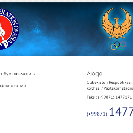
Aloqa
атбуот хизмати
O'zbekiston Respublikasi,
 фехтовании
ko'chasi, "Paxtakor" stadi
Faks : (+99871) 1477171
147
(+99871)