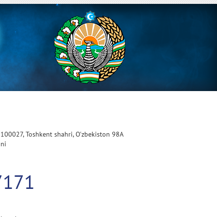
 100027, Toshkent shahri, O'zbekiston 98A
oni
7171