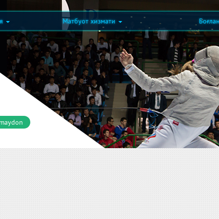
ия
Матбуот хизмати
Боғла
 maydon