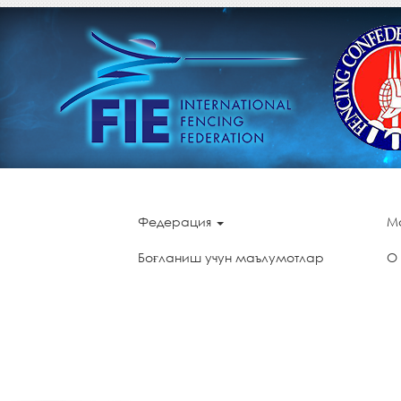
Федерация
М
Боғланиш учун маълумотлар
О