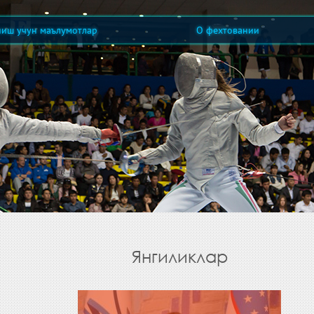
ниш учун маълумотлар
О фехтовании
Янгиликлар