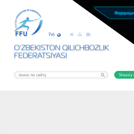
Федерац
Ўзб
O’ZBEKISTON QILICHBOZLIK
FEDERATSIYASI
Shaxsiy