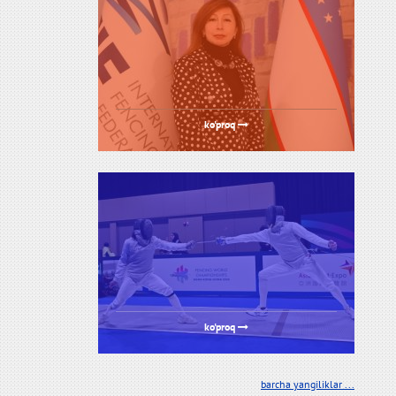
ko'proq
ko'proq
barcha yangiliklar ...