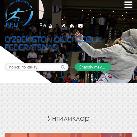
Ўзб
O’ZBEKISTON QILICHBOZLIK
FEDERATSIYASI
Shaxsiy maydon
Янгиликлар