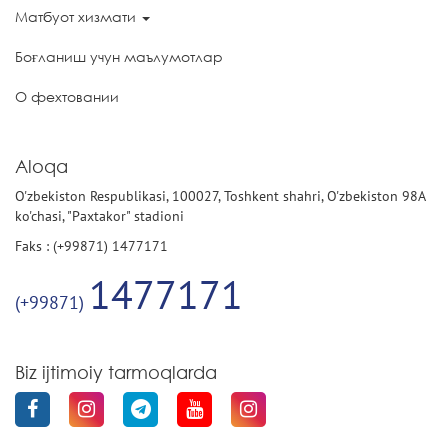
Матбуот хизмати
Боғланиш учун маълумотлар
О фехтовании
Aloqa
O'zbekiston Respublikasi, 100027, Toshkent shahri, O'zbekiston 98A
ko'chasi, "Paxtakor" stadioni
Faks : (+99871) 1477171
1477171
(+99871)
Biz ijtimoiy tarmoqlarda