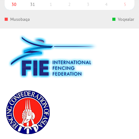
30
31
1
2
3
4
5
Musobaqa
Voqealar