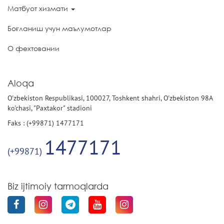
Матбуот хизмати
Боғланиш учун маълумотлар
О фехтовании
Aloqa
O'zbekiston Respublikasi, 100027, Toshkent shahri, O'zbekiston 98A
ko'chasi, "Paxtakor" stadioni
Faks : (+99871) 1477171
1477171
(+99871)
Biz ijtimoiy tarmoqlarda