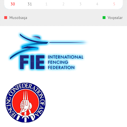
30
31
1
2
3
4
5
Musobaqa
Voqealar