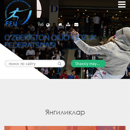
Ўзб
O’ZBEKISTON QILICHBOZLIK
FEDERATSIYASI
Shaxsiy maydon
Янгиликлар