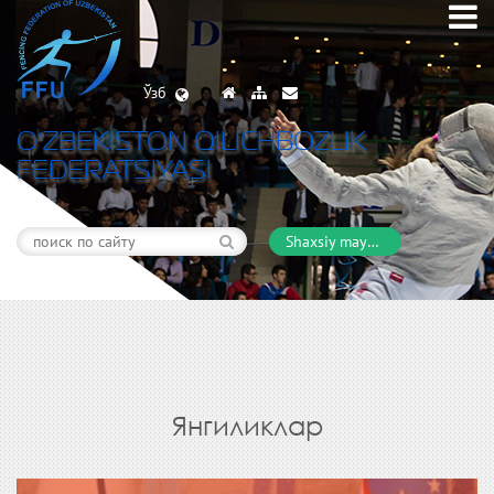
Ўзб
O’ZBEKISTON QILICHBOZLIK
FEDERATSIYASI
Shaxsiy maydon
Янгиликлар