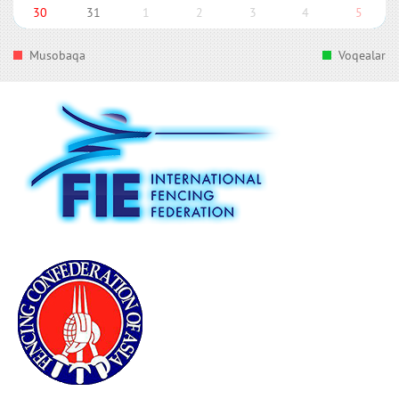
30
31
1
2
3
4
5
Musobaqa
Voqealar