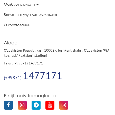
Матбуот хизмати
Боғланиш учун маълумотлар
О фехтовании
Aloqa
O'zbekiston Respublikasi, 100027, Toshkent shahri, O'zbekiston 98A
ko'chasi, "Paxtakor" stadioni
Faks : (+99871) 1477171
1477171
(+99871)
Biz ijtimoiy tarmoqlarda