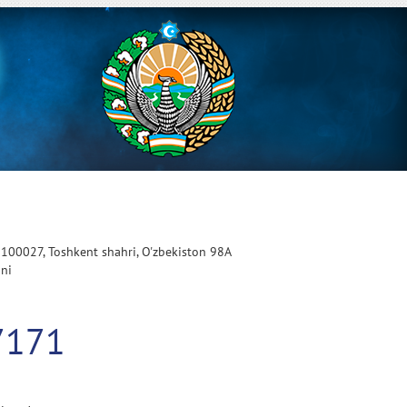
 100027, Toshkent shahri, O'zbekiston 98A
oni
7171