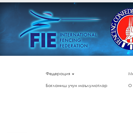
Федерация
М
Боғланиш учун маълумотлар
О