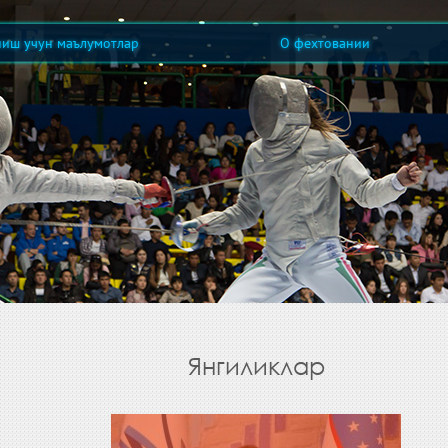
ниш учун маълумотлар
О фехтовании
Янгиликлар