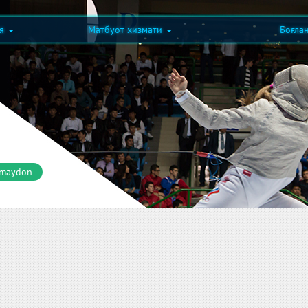
ия
Матбуот хизмати
Боғла
 maydon