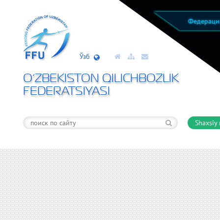
Федерац
Ўзб
O’ZBEKISTON QILICHBOZLIK
FEDERATSIYASI
Shaxsiy