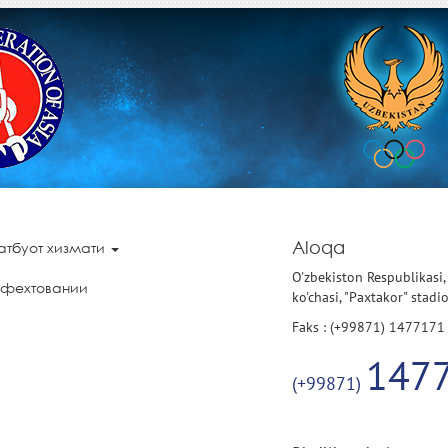
Aloqa
атбуот хизмати
O'zbekiston Respublikasi,
 фехтовании
ko'chasi, "Paxtakor" stadi
Faks : (+99871) 1477171
147
(+99871)