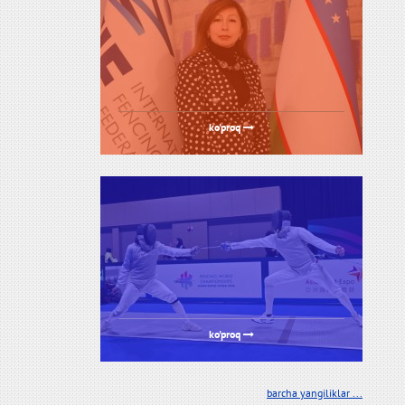
ko'proq
ko'proq
barcha yangiliklar ...