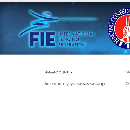
Федерация
М
Боғланиш учун маълумотлар
О