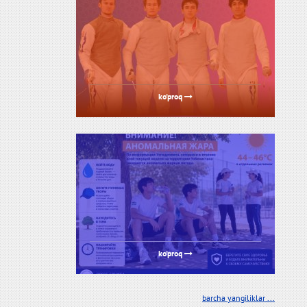
ko'proq
ko'proq
barcha yangiliklar ...