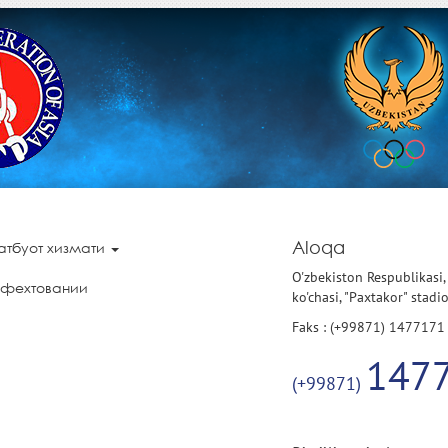
Aloqa
атбуот хизмати
O'zbekiston Respublikasi,
 фехтовании
ko'chasi, "Paxtakor" stadi
Faks : (+99871) 1477171
147
(+99871)