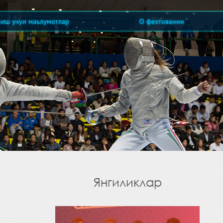
ниш учун маълумотлар
О фехтовании
Янгиликлар