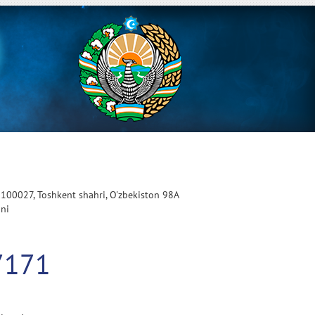
 100027, Toshkent shahri, O'zbekiston 98A
oni
7171