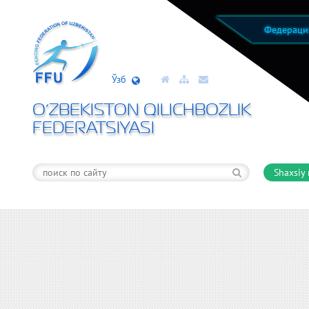
Федерац
Ўзб
O’ZBEKISTON QILICHBOZLIK
FEDERATSIYASI
Shaxsiy