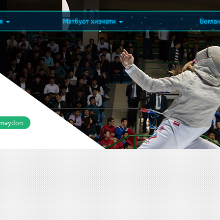
ия
Матбуот хизмати
Боғла
 maydon