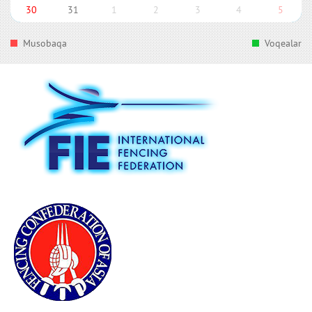
30
31
1
2
3
4
5
Musobaqa
Voqealar