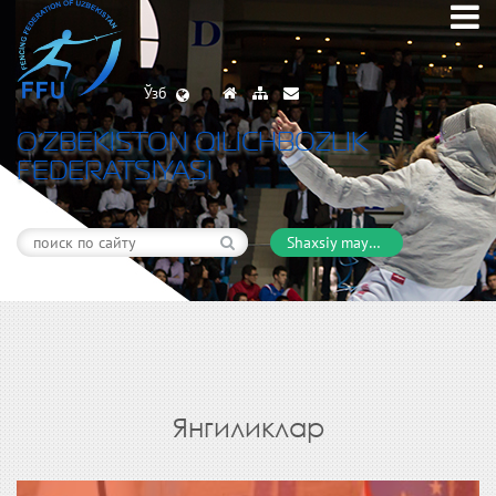
Ўзб
O’ZBEKISTON QILICHBOZLIK
FEDERATSIYASI
Shaxsiy maydon
Янгиликлар