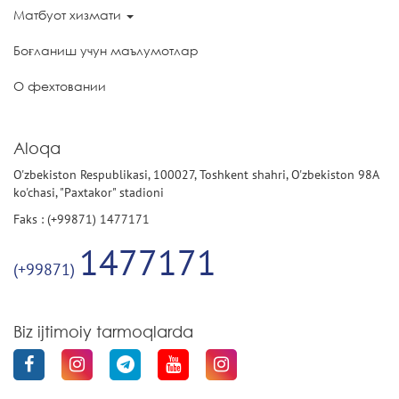
Матбуот хизмати
Боғланиш учун маълумотлар
О фехтовании
Aloqa
O'zbekiston Respublikasi, 100027, Toshkent shahri, O'zbekiston 98A
ko'chasi, "Paxtakor" stadioni
Faks : (+99871) 1477171
1477171
(+99871)
Biz ijtimoiy tarmoqlarda