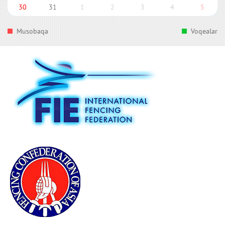
30
31
1
2
3
4
5
Musobaqa
Voqealar