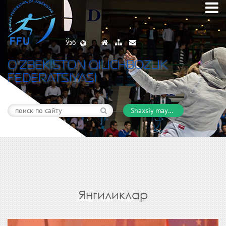
Ўзб
O’ZBEKISTON QILICHBOZLIK
FEDERATSIYASI
Shaxsiy maydon
Янгиликлар