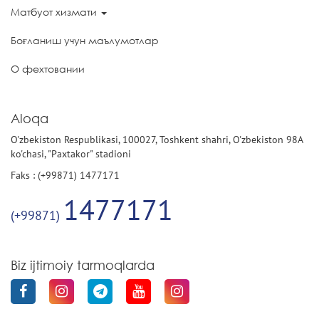
Матбуот хизмати
Боғланиш учун маълумотлар
О фехтовании
Aloqa
O'zbekiston Respublikasi, 100027, Toshkent shahri, O'zbekiston 98A
ko'chasi, "Paxtakor" stadioni
Faks : (+99871) 1477171
1477171
(+99871)
Biz ijtimoiy tarmoqlarda