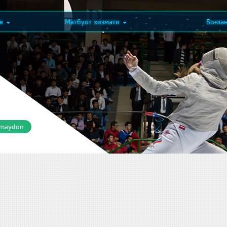
ия
Матбуот хизмати
Боғла
 maydon