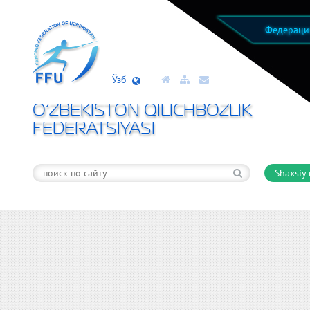
Федерац
Ўзб
O’ZBEKISTON QILICHBOZLIK
FEDERATSIYASI
Shaxsiy