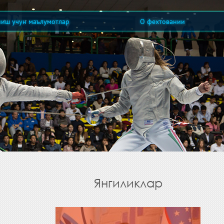
ниш учун маълумотлар
О фехтовании
Янгиликлар