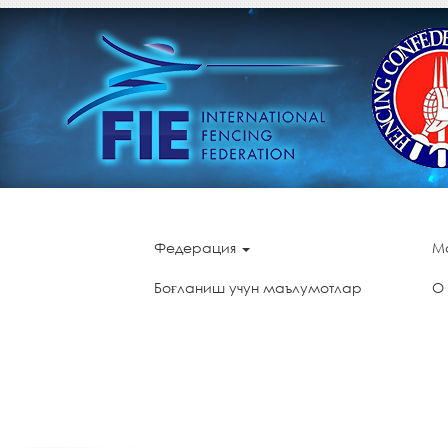
Федерация
М
Боғланиш учун маълумотлар
О