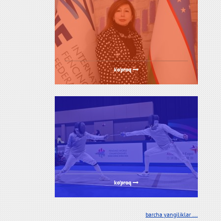
ko'proq
ko'proq
barcha yangiliklar ...