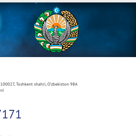
 100027, Toshkent shahri, O'zbekiston 98A
oni
7171