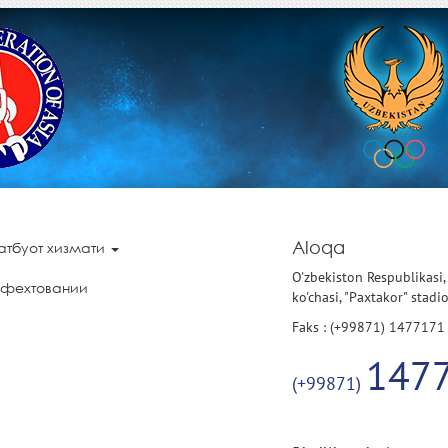
Aloqa
атбуот хизмати
O'zbekiston Respublikasi,
 фехтовании
ko'chasi, "Paxtakor" stadi
Faks : (+99871) 1477171
147
(+99871)