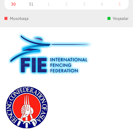
30
31
1
2
3
4
5
Musobaqa
Voqealar