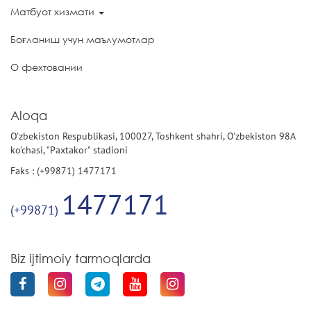
Матбуот хизмати
Боғланиш учун маълумотлар
О фехтовании
Aloqa
O'zbekiston Respublikasi, 100027, Toshkent shahri, O'zbekiston 98A
ko'chasi, "Paxtakor" stadioni
Faks : (+99871) 1477171
1477171
(+99871)
Biz ijtimoiy tarmoqlarda