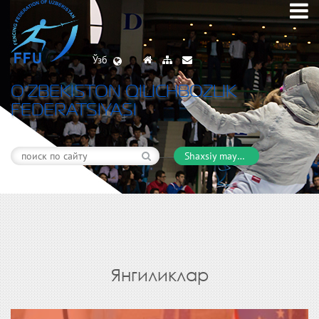
Ўзб
O’ZBEKISTON QILICHBOZLIK
FEDERATSIYASI
Shaxsiy maydon
Янгиликлар