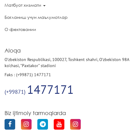
Матбуот хизмати
Боғланиш учун маълумотлар
О фехтовании
Aloqa
O'zbekiston Respublikasi, 100027, Toshkent shahri, O'zbekiston 98A
ko'chasi, "Paxtakor" stadioni
Faks : (+99871) 1477171
1477171
(+99871)
Biz ijtimoiy tarmoqlarda