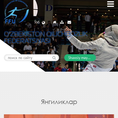
Ўзб
O’ZBEKISTON QILICHBOZLIK
FEDERATSIYASI
Shaxsiy maydon
Янгиликлар