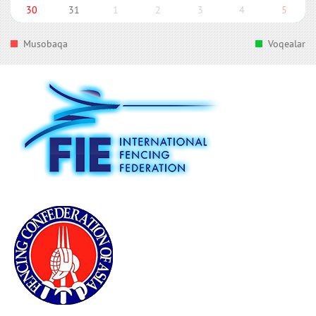
30
31
1
2
3
4
5
Musobaqa
Voqealar