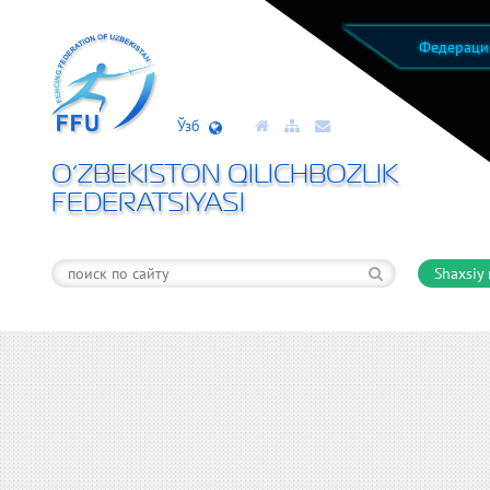
Федерац
Ўзб
O’ZBEKISTON QILICHBOZLIK
FEDERATSIYASI
Shaxsiy