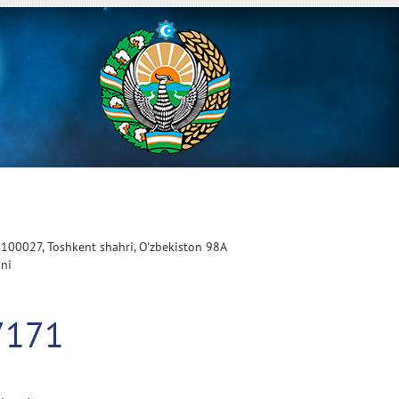
 100027, Toshkent shahri, O'zbekiston 98A
oni
7171