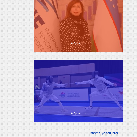
ko'proq
ko'proq
barcha yangiliklar ...