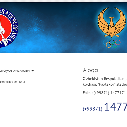
Aloqa
атбуот хизмати
O'zbekiston Respublikasi,
 фехтовании
ko'chasi, "Paxtakor" stadi
Faks : (+99871) 1477171
147
(+99871)