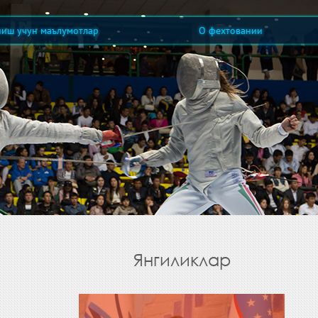
ниш учун маълумотлар
О фехтовании
Янгиликлар