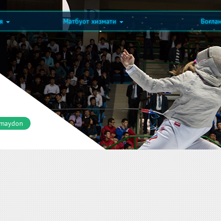
ия
Матбуот хизмати
Боғла
 maydon