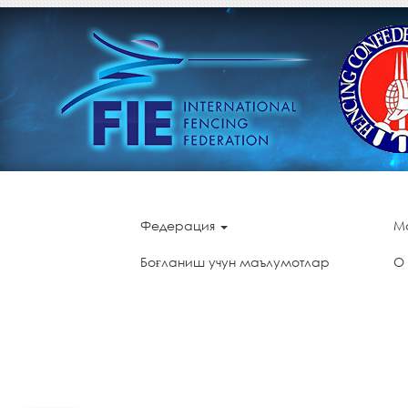
Федерация
М
Боғланиш учун маълумотлар
О