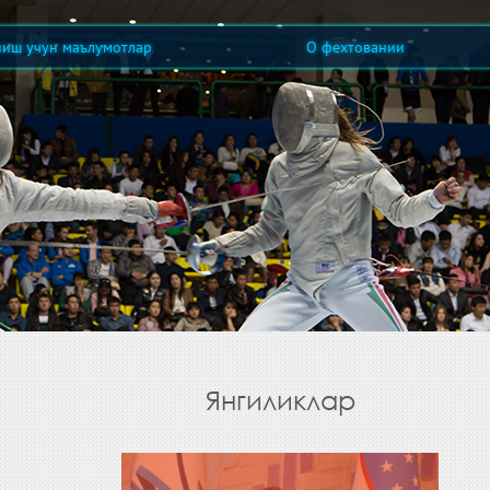
ниш учун маълумотлар
О фехтовании
Янгиликлар