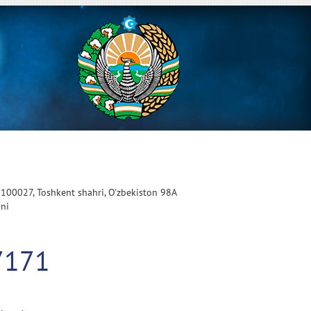
 100027, Toshkent shahri, O'zbekiston 98A
oni
7171