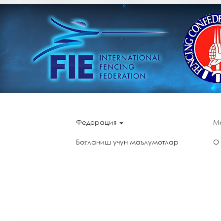
Федерация
М
Боғланиш учун маълумотлар
О