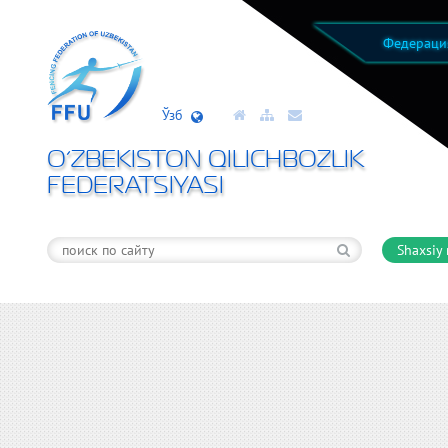
Федерац
Ўзб
O’ZBEKISTON QILICHBOZLIK
FEDERATSIYASI
Shaxsiy