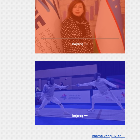
ko'proq
ko'proq
barcha yangiliklar ...