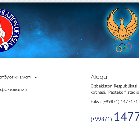
Aloqa
атбуот хизмати
O'zbekiston Respublikasi,
 фехтовании
ko'chasi, "Paxtakor" stadi
Faks : (+99871) 1477171
147
(+99871)