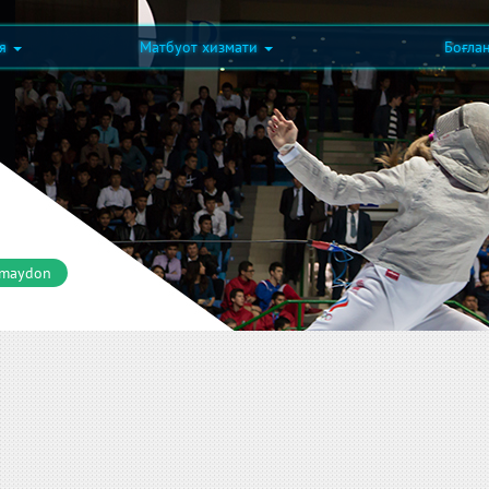
ия
Матбуот хизмати
Боғла
 maydon