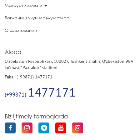
Матбуот хизмати
Боғланиш учун маълумотлар
О фехтовании
Aloqa
O'zbekiston Respublikasi, 100027, Toshkent shahri, O'zbekiston 98A
ko'chasi, "Paxtakor" stadioni
Faks : (+99871) 1477171
1477171
(+99871)
Biz ijtimoiy tarmoqlarda