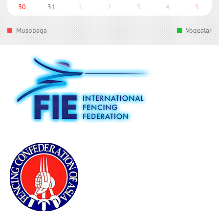
30
31
1
2
3
4
5
Musobaqa
Voqealar