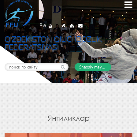
Ўзб
O’ZBEKISTON QILICHBOZLIK
FEDERATSIYASI
Shaxsiy maydon
Янгиликлар