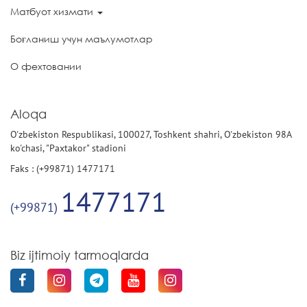
Матбуот хизмати
Боғланиш учун маълумотлар
О фехтовании
Aloqa
O'zbekiston Respublikasi, 100027, Toshkent shahri, O'zbekiston 98A
ko'chasi, "Paxtakor" stadioni
Faks : (+99871) 1477171
1477171
(+99871)
Biz ijtimoiy tarmoqlarda