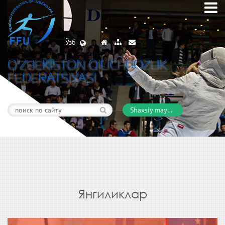
Ўзб
O’ZBEKISTON QILICHBOZLIK
FEDERATSIYASI
Shaxsiy maydon
Янгиликлар