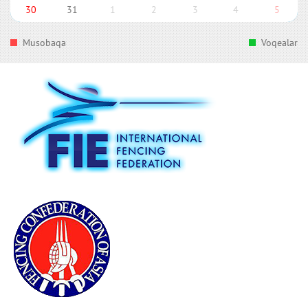
30
31
1
2
3
4
5
Musobaqa
Voqealar