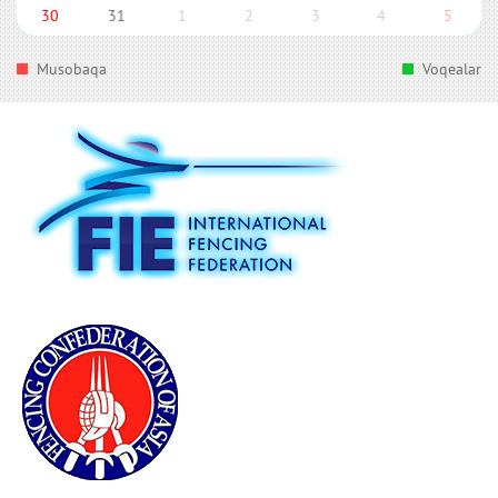
30
31
1
2
3
4
5
Musobaqa
Voqealar