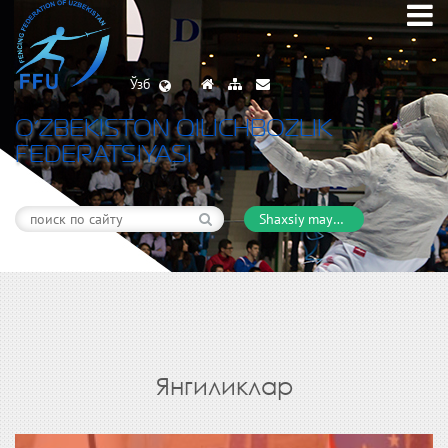
Ўзб
O’ZBEKISTON QILICHBOZLIK
FEDERATSIYASI
Shaxsiy maydon
Янгиликлар