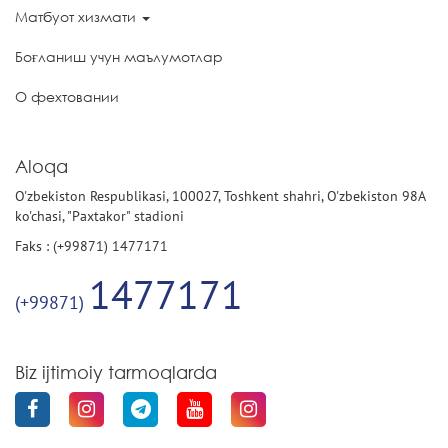
Матбуот хизмати
Боғланиш учун маълумотлар
О фехтовании
Aloqa
O'zbekiston Respublikasi, 100027, Toshkent shahri, O'zbekiston 98A
ko'chasi, "Paxtakor" stadioni
Faks : (+99871) 1477171
1477171
(+99871)
Biz ijtimoiy tarmoqlarda