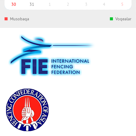
30
31
1
2
3
4
5
Musobaqa
Voqealar