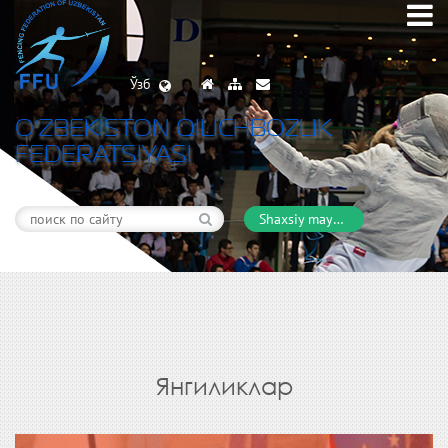
Ўзб
O’ZBEKISTON QILICHBOZLIK
FEDERATSIYASI
Shaxsiy maydon
Янгиликлар