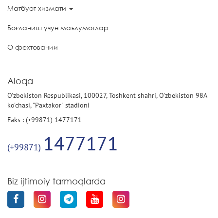
Матбуот хизмати
Боғланиш учун маълумотлар
О фехтовании
Aloqa
O'zbekiston Respublikasi, 100027, Toshkent shahri, O'zbekiston 98A
ko'chasi, "Paxtakor" stadioni
Faks : (+99871) 1477171
1477171
(+99871)
Biz ijtimoiy tarmoqlarda