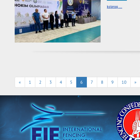
ko'proq ...
«
1
2
3
4
5
6
7
8
9
10
»