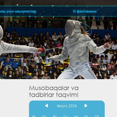
ниш учун маълумотлар
О фехтовании
Musobaqalar va
tadbirlar taqvimi
Август, 2026
Вс
Пн
Вт
Ср
Чт
Пт
Сб