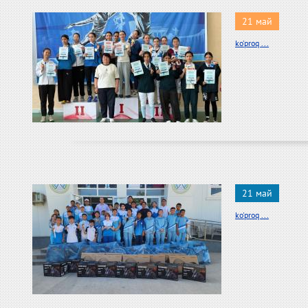
21 май
ko'proq ...
21 май
ko'proq ...