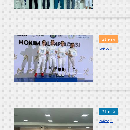
21 май
ko'proq ...
21 май
ko'proq ...