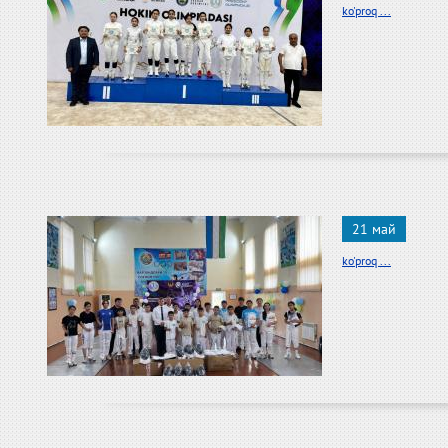
ko'proq ...
21 май
ko'proq ...