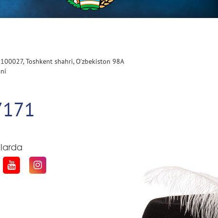
 100027, Toshkent shahri, O'zbekiston 98A
oni
7171
qlarda