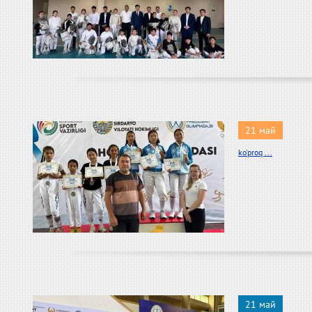
21 май
ko'proq ...
21 май