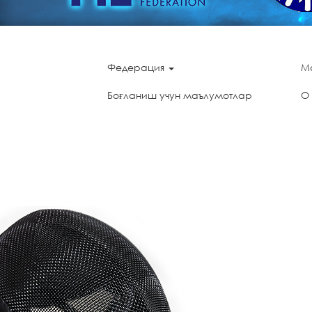
Федерация
М
Боғланиш учун маълумотлар
О