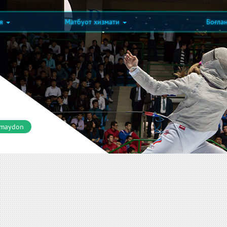
ия
Матбуот хизмати
Боғла
 maydon