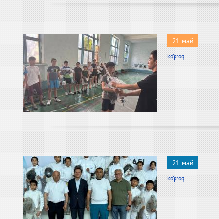
21 май
ko'proq ...
21 май
ko'proq ...