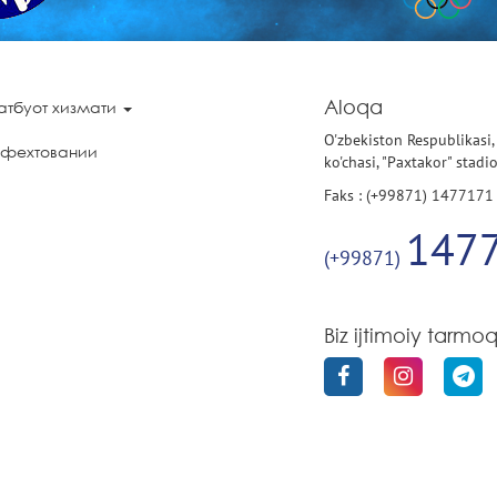
Aloqa
атбуот хизмати
O'zbekiston Respublikasi,
 фехтовании
ko'chasi, "Paxtakor" stadi
Faks : (+99871) 1477171
147
(+99871)
Biz ijtimoiy tarmo