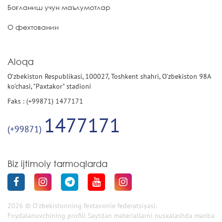
Боғланиш учун маълумотлар
О фехтовании
Aloqa
O'zbekiston Respublikasi, 100027, Toshkent shahri, O'zbekiston 98A
ko'chasi, "Paxtakor" stadioni
Faks : (+99871) 1477171
1477171
(+99871)
Biz ijtimoiy tarmoqlarda
2026 © O'zbekistonning fextavonie federatsiyasi.
Foydalanuvchining profili Saytdan materiallarni nusxalashda manba