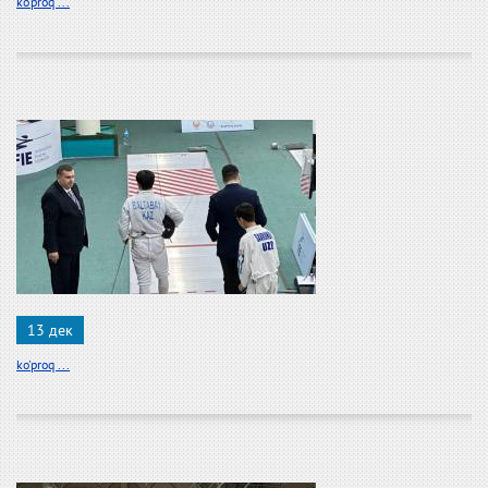
ko'proq ...
13 дек
ko'proq ...