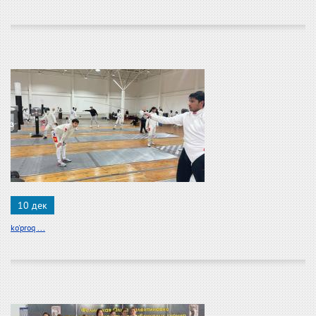
10 дек
ko'proq ...