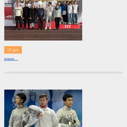
10 дек
ko'proq ...