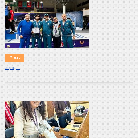
13 дек
ko'proq ...