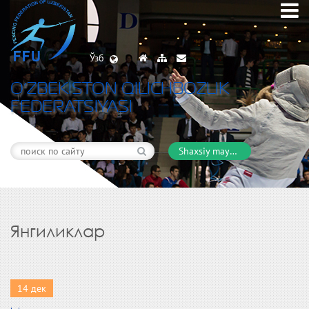
Ўзб
O’ZBEKISTON QILICHBOZLIK
FEDERATSIYASI
Shaxsiy maydon
Янгиликлар
14 дек