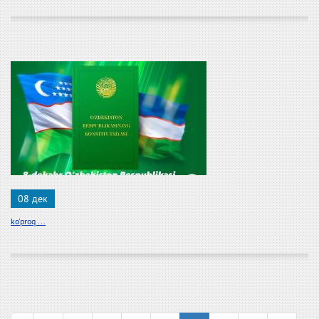
08 дек
ko'proq ...